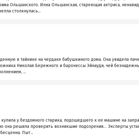
има Ольшанского. Инна Ольшанская, стареющая актриса, ненавид
елла столкнулась...
е
денную в тайнике на чердаке бабушкиного дома. Она увидела пачк
удожника Николая Бережного и баронессы Эйнауди, чей безнадежн
олнением, ...
купила у бездомного старика, подошедшего к ее машине на заправк
но она решила проверить возникшие подозрения… Эксперты устан
бесценна. Пыт...