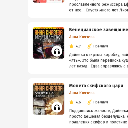
прославленного режиссера Еф
от нее… Спустя много лет Лион
Венецианское завещани
Анна Князева
4.7
Премиум
Дайнека открыла коробку, най
«ять». Это была переписка х
лет назад…Едва справляясь с в
Монета скифского царя
Анна Князева
4.6
Премиум
Поддавшись жалости, Дайнека 
просто дешевая безделушка, 
правления скифов и поистине 