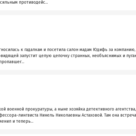
 сильным противодейс...
тносилась к гадалкам и посетила салон мадам Юдифь за компанию,
сновидящей запустит целую цепочку странных, необъяснимых и пу
пропавшег...
й военной прокуратуры, а ныне хозяйка детективного агентства,
фессора-лингвиста Нинель Николаевны Астаховой. Там она встреча
енил и теперь...