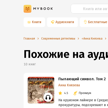
📖
Книги
🎧
Аудиокниги
👌
Бесплатные
Главная
Современные детективы
⭐️Анна Князева
Похожие на ау
10
книг
Пылающий символ. Том 2
Анна Князева
4.5
Премиум
На круизном лайнере в Среди
прокуратуры, подозревают в к