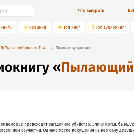
Что выбрать
Би
 книги
🔥
Новинки
❤️
Топ книг
🎙
Топ аудиокниг
📚Пылающий символ. Том 1
Похожие аудиокниги
диокнигу
«
Пылающий 
земноморье происходит загадочное убийство. Элину Коган, бывшу
освенном соучастии. Однако после покушения на нее саму девушк