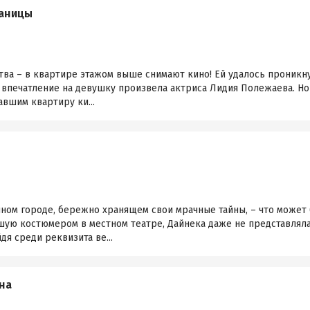
раницы
ва – в квартире этажом выше снимают кино! Ей удалось проникну
 впечатление на девушку произвела актриса Лидия Полежаева. Но
вшим квартиру ки...
нном городе, бережно хранящем свои мрачные тайны, – что может
шую костюмером в местном театре, Дайнека даже не представляла
дя среди реквизита ве...
на