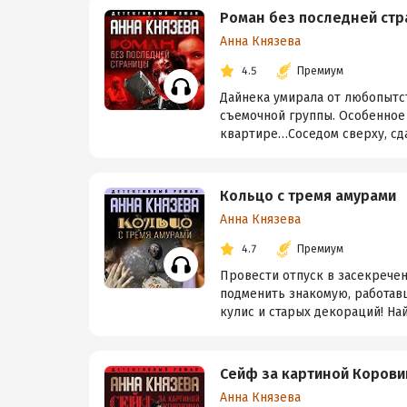
Роман без последней ст
Анна Князева
4.5
Премиум
Дайнека умирала от любопытст
съемочной группы. Особенное
квартире…Соседом сверху, сда
Кольцо с тремя амурами
Анна Князева
4.7
Премиум
Провести отпуск в засекрече
подменить знакомую, работав
кулис и старых декораций! Най
Сейф за картиной Корови
Анна Князева