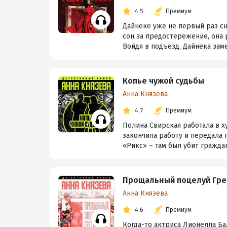
4.5
Премиум
Дайнеке уже не первый раз сн
сон за предостережение, она р
Войдя в подъезд, Дайнека замет
Копье чужой судьбы
Анна Князева
4.7
Премиум
Полина Свирская работала в х
закончила работу и передала 
«Рикс» – там был убит граждан
Прощальный поцелуй Гре
Анна Князева
4.6
Премиум
Когда-то актриса Лионелла Ба