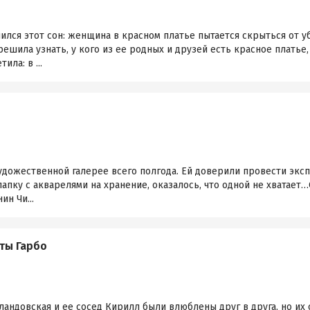
ился этот сон: женщина в красном платье пытается скрыться от у
ешила узнать, у кого из ее родных и друзей есть красное платье,
ила: в ...
удожественной галерее всего полгода. Ей доверили провести эксп
папку с акварелями на хранение, оказалось, что одной не хватает
ин Чи...
ты Гарбо
ландовская и ее сосед Кирилл были влюблены друг в друга, но их