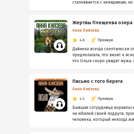
сталкивается с невидимым, но
Жертвы Плещеева озера
Анна Князева
4.8
Премиум
Дайнека всегда скептически о
предполагала, что визит к я
что Ольга скоро увидит мужа, 
Письмо с того берега
Анна Князева
4.5
Премиум
Бывшая сотрудница израильско
на юбилей своей подруги, про
человека, который некогда изм