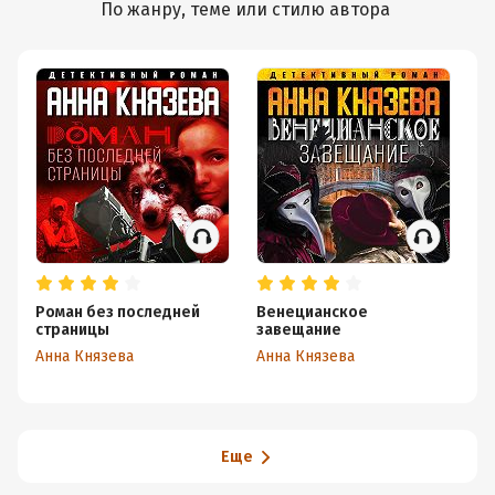
По жанру, теме или стилю автора
Роман без последней
Венецианское
Се
страницы
завещание
К
Анна Князева
Анна Князева
Ан
Еще