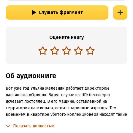
Слушать фрагмент
Оцените книгу
Об аудиокниге
Вот уже год Ульяна Железняк работает директором
пансионата «Орион». Вдруг случается ЧП: бесследно
исчезает постоялец. В его машине, оставленной на
территории пансионата, лежат старинные изразцы. Тем
временем в квартире убитого коллекционера находят такие
же изразцы, уложенные в загадочный паззл…
Показать полностью
Ульяна Железняк расследует это дело вместе со