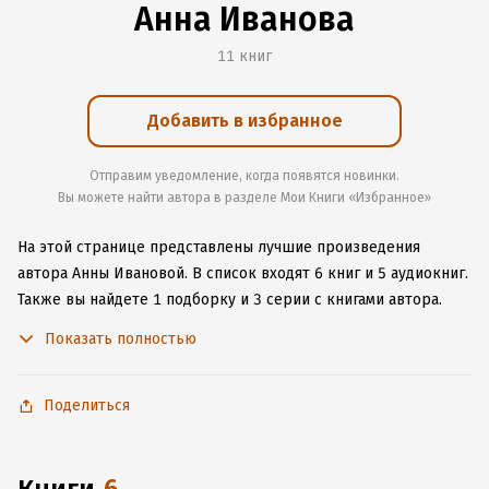
Анна Иванова
11 книг
Добавить в избранное
Отправим уведомление, когда появятся новинки.
Вы можете найти автора в разделе Мои Книги «Избранное»
На этой странице представлены лучшие произведения
автора Анны Ивановой.
В список входят 6 книг и 5 аудиокниг.
Также вы найдете 1 подборку и 3 серии с книгами автора.
Изучите более 85 отзывов о творчестве автора и начните
Показать полностью
читать или слушать книги Анны Ивановой онлайн прямо
на сайте, установите наше удобное приложение для iOS или
Android, чтобы не расставаться с любимыми произведениями
Поделиться
даже без подключения к интернету.