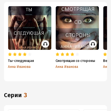
Ты-следующая
Смотрящая со стороны
Вера
Анна Иванова
Анна Иванова
Анна
Серии
3