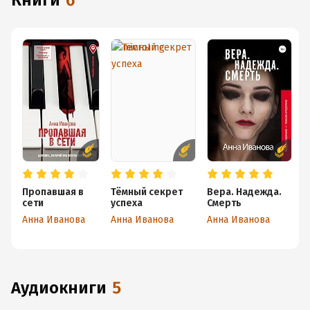
книги
6
Пропавшая в
Тёмный секрет
Вера. Надежда.
Т
сети
успеха
Смерть
А
Анна Иванова
Анна Иванова
Анна Иванова
аудиокниги
5