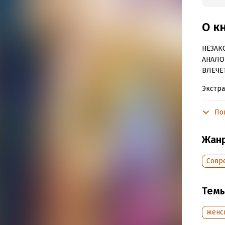
О к
НЕЗАК
АНАЛО
ВЛЕЧЕ
Экстра
клиент
ювелир
По
собств
словам
Жан
Нетреб
года…
Совр
Машу в
собака
Тем
выстро
себе н
женс
уничто