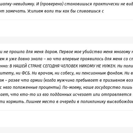
шапку-невидимку. И (проверено) становишься практически не ви
т замечать. Усилием воли ты как бы сливаешься с
и не прошла для меня даром. Первое мое убийство меня многому 
ем я уже давно знала – но что впервые проявилось для меня со 
нно: В НАШЕЙ СТРАНЕ СЕГОДНЯ ЧЕЛОВЕК НИКОМУ НЕ НУЖЕН. Ни поли
тету, ни ФСБ. Ни врачам, ни собесу, ни пенсионным фондам. Ни 
 – разве что армии (когда мужчина пребывает в призывном воз
с него положенные проценты). По-моему, наше государство лишь
знает, что кто-то из его подданных исчезает или отправляется в
и кормить. Лишнее место в очереди в поликлинику высвобожда