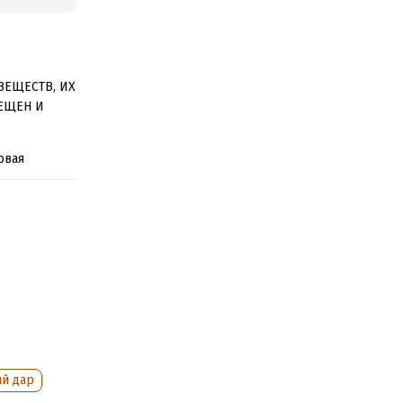
ВЕЩЕСТВ, ИХ
ЕЩЕН И
овая
ьца сети
од окнами
со странными
семьи
ь четыре
й рок:
ом любовно
бнаружила в
– найти и
ий дар