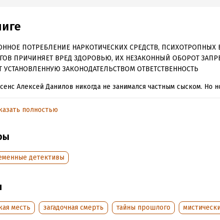
ниге
ОННОЕ ПОТРЕБЛЕНИЕ НАРКОТИЧЕСКИХ СРЕДСТВ, ПСИХОТРОПНЫХ 
ГОВ ПРИЧИНЯЕТ ВРЕД ЗДОРОВЬЮ, ИХ НЕЗАКОННЫЙ ОБОРОТ ЗАПР
Т УСТАНОВЛЕННУЮ ЗАКОНОДАТЕЛЬСТВОМ ОТВЕТСТВЕННОСТЬ
сенс Алексей Данилов никогда не занимался частным сыском. Но н
ка попросила его именно об этом – найти убийцу ее мужа, владел
ных магазинов Михаила Нетребина, жестоко зарезанного прямо п
казать полностью
енного дома. Незадолго до смерти кто-то прислал ему открытку 
и: «Твой черед. Настал твой год…» Заинтересовавшись историей 
ры
иных, Алексей увидел, что мужчины там умирали каждые двадцат
еменные детективы
оспитывала бабушка. С самого детства ее словно преследовал зло
 изуродовала лицо, жених бросил прямо накануне свадьбы, а пот
ы
енный бизнес сгорел на корню… Необычные способности Маша о
е сразу. А когда научилась ими пользоваться, поставила себе цель 
кая месть
загадочная смерть
тайны прошлого
мистическ
жить человека, с которого начались все ее несчастья…