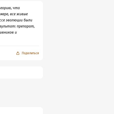
теорию, что
мере, все живые
ессе эволюции были
езультат: препарат,
ивников и
Поделиться