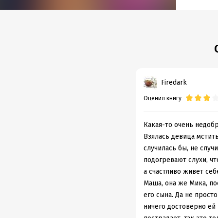
Подр
Дата н
Объем
Год из
Firedark
Оценил книгу
Какая-то очень недобр
Взялась девица мстить
случилась бы, не случ
подогревают слухи, чт
а счастливо живет себ
Маша, она же Мика, по
его сына. Да не просто
ничего достоверно ей 