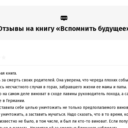
обная информация
аписания:
1 января 2012
ISBN (EAN):
9785699585687
Отзывы на книгу «Вспомнить будущее
:
531590
Время на чтение:
8
ч.
дания:
2025
ая книга.
 за смерть своих родителей. Она уверена, что череда плохих собы
ись несчастного случая в горах, забравшего жизни ее мамы и папы
о на самом деле виноват в сходе лавины руководитель похода, а са
е в Германии.
ставила себе целью уничтожить не только предполагаемого винов
 уничтожить, а заставить мучаться. Надо сказать, что в то время, ко
известно не было, в том числе, и был ли кто-то виноват. Если поп