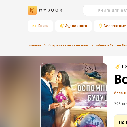
📖
Книги
🎧
Аудиокниги
👌
Бесплатные
Главная
Современные детективы
⭐️Анна и Сергей Л
Пр
В
Анна и
295 пе
По 