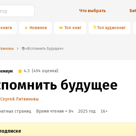
Что выбрать
Би
 книги
🔥
Новинки
❤️
Топ книг
🎙
Топ аудиокниг
итвиновы
📚«Вспомнить будущее»
4.3
(
494 оценки
)
емиум
спомнить будущее
 Сергей Литвиновы
чатных страниц
Время чтения ≈
8
ч
2025
год
16
+
подписке