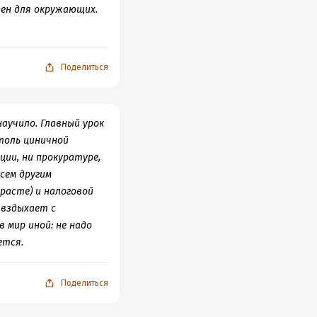
ден для окружающих.
Поделиться
научило. Главный урок
столь циничной
ции, ни прокуратуре,
всем другим
расте) и налоговой
 вздыхает с
 мир иной: не надо
ется.
Поделиться