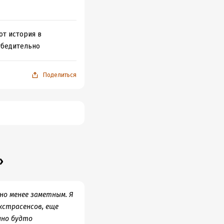
от история в
 убедительно
Поделиться
»
но менее заметным. Я
кстрасенсов, еще
нно будто