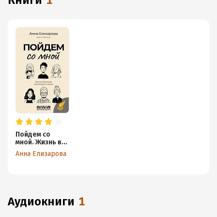
книги
1
Пойдем со
мной. Жизнь в
рассказах, или
Анна Елизарова
Истории о
жизни
аудиокниги
1