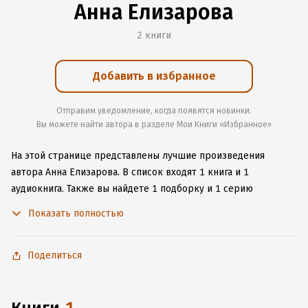
Анна Елизарова
2 книги
Добавить в избранное
Отправим уведомление, когда появятся новинки.
Вы можете найти автора в разделе Мои Книги «Избранное»
На этой странице представлены лучшие произведения
автора Анна Елизарова.
В список входят 1 книга и 1
аудиокнига.
Также вы найдете 1 подборку и 1 серию
с книгами автора.
Изучите более 2 отзыва о творчестве
Показать полностью
автора и начните читать или слушать книги Анна Елизарова
онлайн прямо на сайте, установите наше удобное
приложение для iOS или Android, чтобы не расставаться
Поделиться
с любимыми произведениями даже без подключения
к интернету.