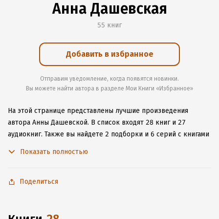
Анна Дашевская
55 книг
Добавить в избранное
Отправим уведомление, когда появятся новинки.
Вы можете найти автора в разделе Мои Книги «Избранное»
На этой странице представлены лучшие произведения
автора Анны Дашевской.
В список входят 28 книг и 27
аудиокниг.
Также вы найдете 2 подборки и 6 серий с книгами
автора.
Изучите более 330 отзывов о творчестве автора
Показать полностью
и начните читать или слушать книги Анны Дашевской онлайн
прямо на сайте, установите наше удобное приложение для
iOS или Android, чтобы не расставаться с любимыми
Поделиться
произведениями даже без подключения к интернету.