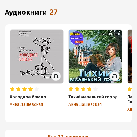
аудиокниги
27
Холодное блюдо
Тихий маленький город
Ледя
Сне
Анна Дашевская
Анна Дашевская
Анна
Все 27 аудиокниг