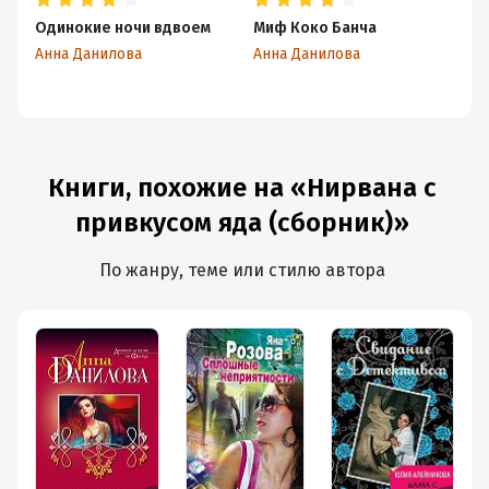
Одинокие ночи вдвоем
Миф Коко Банча
Дв
Анна Данилова
Анна Данилова
Ан
Книги, похожие на «Нирвана с
привкусом яда (сборник)»
По жанру, теме или стилю автора