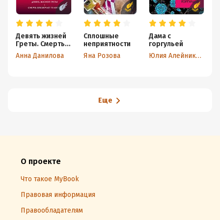
Девять жизней
Сплошные
Дама с
П
Греты. Смерть
неприятности
горгульей
в
отключает
н
Анна Данилова
Яна Розова
Юлия Алейникова
А
телефон
(сборник)
(
Еще
О проекте
Что такое MyBook
Правовая информация
Правообладателям