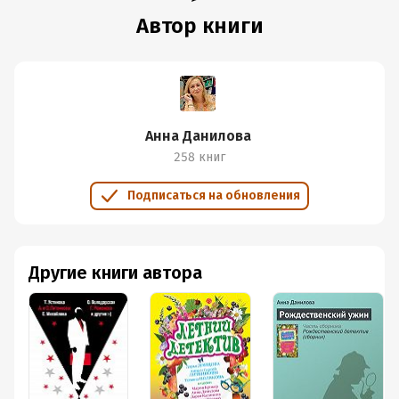
Дата написания:
1 января 2013
Автор книги
Объем:
597323
Год издания:
2013
Дата поступления:
2 марта 2018
ISBN (EAN):
9785699659173
Время на чтение:
9
ч.
Анна Данилова
258 книг
Подписаться на обновления
Другие книги автора