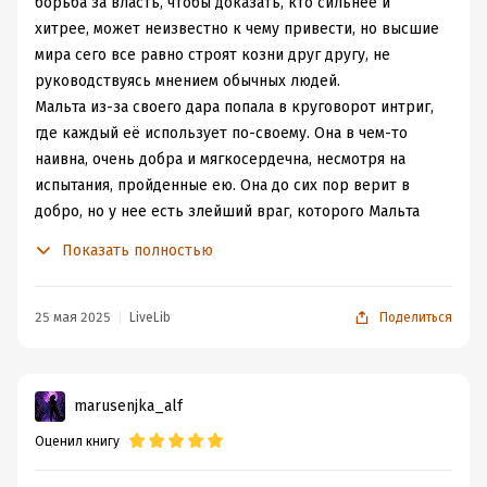
борьба за власть, чтобы доказать, кто сильнее и
хитрее, может неизвестно к чему привести, но высшие
мира сего все равно строят козни друг другу, не
руководствуясь мнением обычных людей.
Мальта из-за своего дара попала в круговорот интриг,
где каждый её использует по-своему. Она в чем-то
наивна, очень добра и мягкосердечна, несмотря на
испытания, пройденные ею. Она до сих пор верит в
добро, но у нее есть злейший враг, которого Мальта
ненавидит всем сердцем.
Показать полностью
Но девушка постепенно взрослеет, становится
сильнее. Она пытается разобраться в своем даре,
чтобы понять, что те, кто владеет информацией, могут
25 мая 2025
LiveLib
Поделиться
поменять ход истории, а не быть просто
наблюдателями.
Волей судьбы девушка наконец попадает к бывшей
marusenjka_alf
Тени короля троллей, с которым она была связана.
Оценил книгу
Ведь только он мог чувствовать, что девушка видит.
И вот, кажется, у Мальты наконец будет время отдыха,