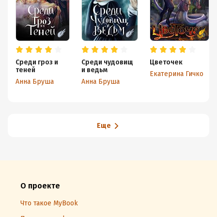
Среди гроз и
Среди чудовищ
Цветочек
теней
и ведьм
Екатерина Гичко
Анна Бруша
Анна Бруша
Еще
О проекте
Что такое MyBook