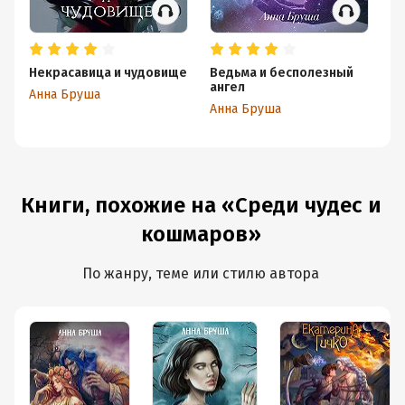
первый взгляд, потому что ярко чувствуется та самая
общая ниточка, что их объединяет.
Я в восторге от финала этой части и с предвкушением
Некрасавица и чудовище
Ведьма и бесполезный
Не
жду продолжения!
ангел
чу
Анна Бруша
л
Анна Бруша
Ан
Книги, похожие на «Среди чудес и
кошмаров»
По жанру, теме или стилю автора