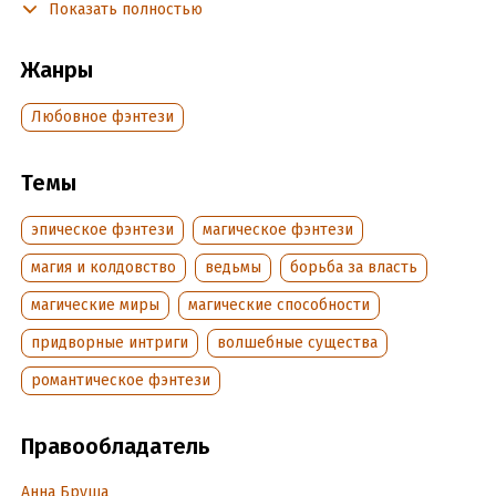
Никто не может узнать будущего! Только настоящее… в
Показать полностью
котором маги и короли, тролли и люди еще глубже увязли в
интригах и распрях.
Жанры
И никто не может даже предположить, что таит в себе
Любовное фэнтези
бездна!
Темы
Подробная информация
Дата написания:
1 января 2024
эпическое фэнтези
магическое фэнтези
Объем:
569148
магия и колдовство
ведьмы
борьба за власть
Год издания:
2024
магические миры
магические способности
Дата поступления:
6 августа 2024
Время на чтение:
8
ч.
придворные интриги
волшебные существа
романтическое фэнтези
Правообладатель
Анна Бруша