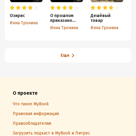
Озирис
О прошлом
Дешёвый
Ми
приказано
товар
Инна Тронина
Ин
забыть
Инна Тронина
Инна Тронина
Еще
О проекте
Что такое MyBook
Правовая информация
Правообладателям
Загрузить подкаст в MyBook и Литрес