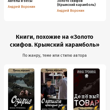
Ангелы и бесы
Золото скифов
Ях
(Крымский карамболь)
Андрей Воронин
Ан
Андрей Воронин
Книги, похожие на «Золото
скифов. Крымский карамболь»
По жанру, теме или стилю автора