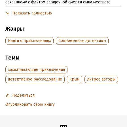
связанному с фактом загадочной смерти сына местного
винодела немецкого происхождения Олбериха Морица. И
Показать полностью
всё, что с ним приключилось тем летом в Крыму, и
послужило основой для данной книги...
Жанры
Подробная информация
Книги о приключениях
Современные детективы
Дата написания:
3 ноября 2018
Объем:
287671
Темы
Год издания:
2023
Дата поступления:
захватывающие приключения
30 мая 2019
Время на чтение:
4
ч.
детективное расследование
крым
литрес авторы
Поделиться
Опубликовать свою книгу