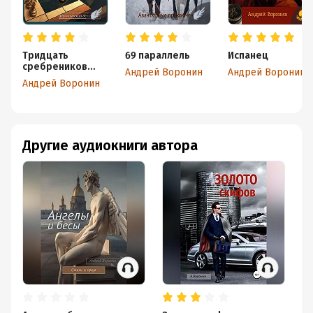
Тридцать
69 параллель
Испанец
сребреников
Андрей Воронин
Андрей Воронин
князя Владимира
Андрей Воронин
Другие аудиокниги автора