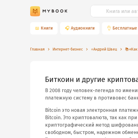
📖
Книги
🎧
Аудиокниги
👌
Бесплатные
Главная
Интернет-бизнес
⭐️Андрей Швец
📚«Как
Биткоин и другие крипто
В 2008 году человек-легенда по имен
платежную систему в противовес бан
Bitcoin это новая электронная платеж
Bitcoin. Это криптовалюта, так как п
криптографический метод шифрования
свободном, быстром, надежном обмене