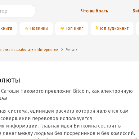
Что выбрать
Би
 книги
🔥
Новинки
❤️
Топ книг
🎙
Топ аудиокниг
 нельзя заработать в Интернете»
Читать
валюты
и Сатоши Накомото предложил Bitcoin, как электронную
кам.
ная система, единицей расчета которой является сам
ри совершении переводов используется
 информации. Главная идея Биткоина состоит в
 денег между людьми без посредников и без комиссий.