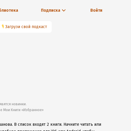
блиотека
Подписка
Войти
🎙
Загрузи свой подкаст
явятся новинки.
ле Мои Книги «Избранное»
шанова.
В список входят 2 книги.
Начните читать или