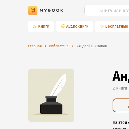
📖
Книги
🎧
Аудиокниги
👌
Бесплатные
Главная
Библиотека
⭐️Андрей Шишанов
Ан
2 книги
На этой