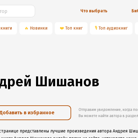
Что выбрать
Би
 книги
🔥
Новинки
❤️
Топ книг
🎙
Топ аудиокниг
дрей Шишанов
Отправим уведомление, когда по
Добавить в избранное
Вы можете найти автора в разде
 странице представлены лучшие произведения автора Андрея Ши