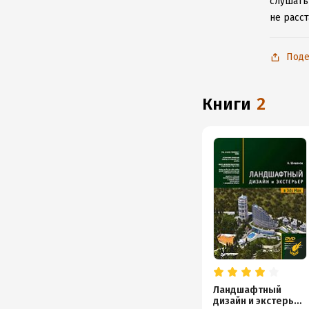
слушать
не расс
Поде
книги
2
Ландшафтный
дизайн и экстерьер