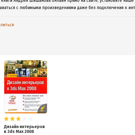
 книги Андрея Шишанова онлайн прямо на сайте, установите наше 
таваться с любимыми произведениями даже без подключения к инт
литься
Дизайн интерьеров
в 3ds Max 2008