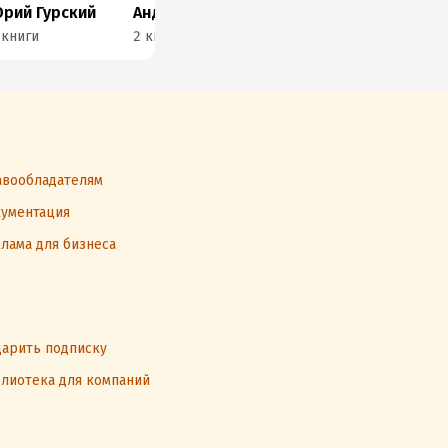
рий Гурский
Андрей Орлов
Мария Рыжкова
 книги
2 книги
2 книги
1 к
вообладателям
ументация
лама для бизнеса
арить подписку
лиотека для компаний