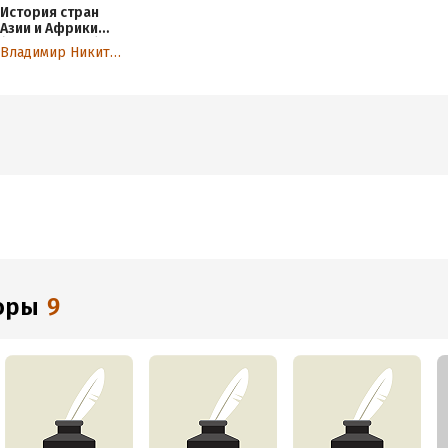
История стран
Азии и Африки
(Новое время)
Владимир Никитюк
торы
9