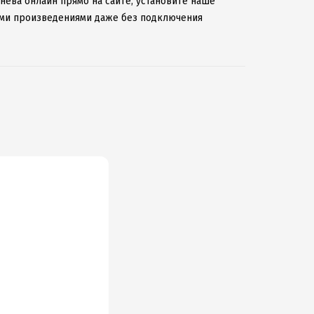
енева онлайн прямо на сайте, установите наше
мыми произведениями даже без подключения