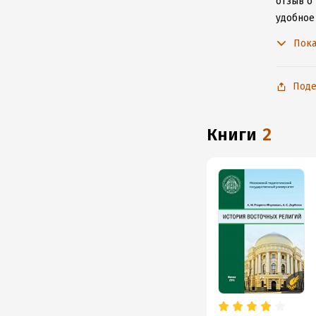
отзыв о 
удобное
к интерн
Пока
Поде
книги
2