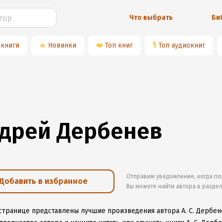
Что выбрать
Би
 книги
🔥
Новинки
❤️
Топ книг
🎙
Топ аудиокниг
дрей Дербенев
Отправим уведомление, когда по
Добавить в избранное
Вы можете найти автора в разде
 странице представлены лучшие произведения автора А. С. Дербен