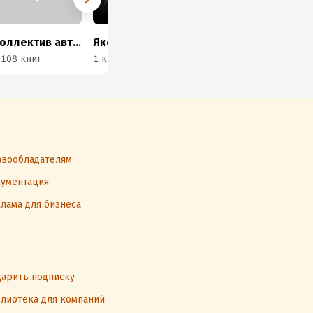
Коллектив авторов
Яков Кротов
Ананда Гаура Дас
 108 книг
1 книга
345 книг
958
вообладателям
ументация
лама для бизнеса
арить подписку
лиотека для компаний