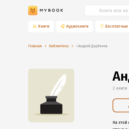
📖
Книги
🎧
Аудиокниги
👌
Бесплатные
Главная
Библиотека
⭐️Андрей Дербенев
Ан
2 книги
На этой