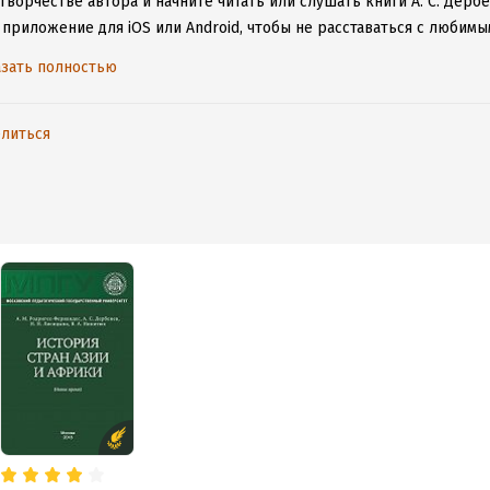
творчестве автора и начните читать или слушать книги А. С. Дерб
 приложение для iOS или Android, чтобы не расставаться с люби
ету.
зать полностью
литься