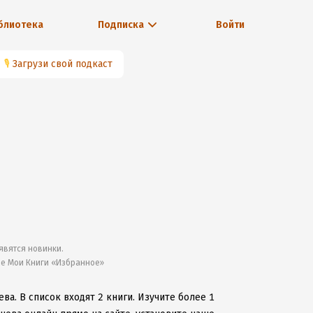
блиотека
Подписка
Войти
🎙
Загрузи свой подкаст
явятся новинки.
ле Мои Книги «Избранное»
ева.
В список входят 2 книги.
Изучите более 1