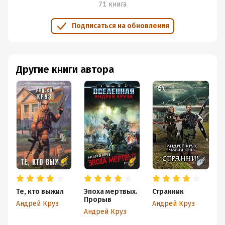
71 книга
Подписаться на обновления
Другие книги автора
Те, кто выжил
Эпоха мертвых.
Странник
Прорыв
Андрей Круз
Андрей Круз
Андрей Круз