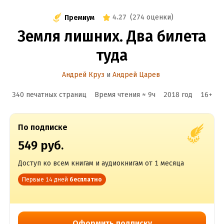
4.27
(
274 оценки
)
Премиум
Земля лишних. Два билета
туда
Андрей Круз
и
Андрей Царев
340 печатных страниц
Время чтения ≈
9
ч
2018
год
16
+
По подписке
549 руб.
Доступ ко всем книгам и аудиокнигам от 1 месяца
Первые 14 дней
бесплатно
Оформить подписку