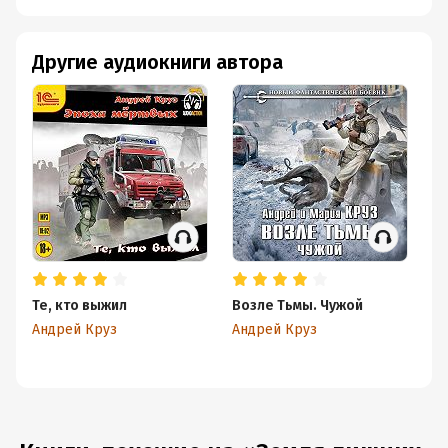
Другие аудиокниги автора
Те, кто выжил
Возле Тьмы. Чужой
Ст
Андрей Круз
Андрей Круз
Ан