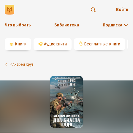
Войти
Что выбрать
Библиотека
Подписка
📖
Книги
🎧
Аудиокниги
👌
Бесплатные книги
⭐️Андрей Круз