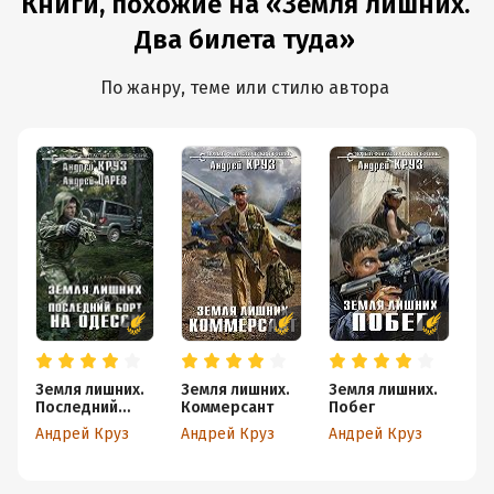
Книги, похожие на «Земля лишних.
Два билета туда»
По жанру, теме или стилю автора
Земля лишних.
Земля лишних.
Земля лишних.
Б
Последний
Коммерсант
Побег
борт на Одессу
Андрей Круз
Андрей Круз
Андрей Круз