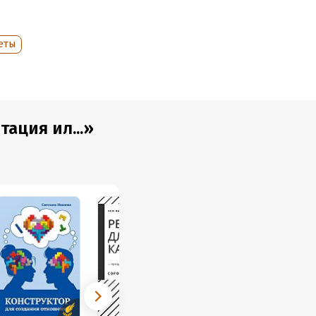
еты
ация ил...»