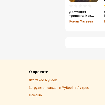
Дистанция
тренинга. Как
сократить путь от
Роман Матвеев
знаний к навыкам
в дистанционном
тренинге
О проекте
Что такое MyBook
Загрузить подкаст в MyBook и Литрес
Помощь