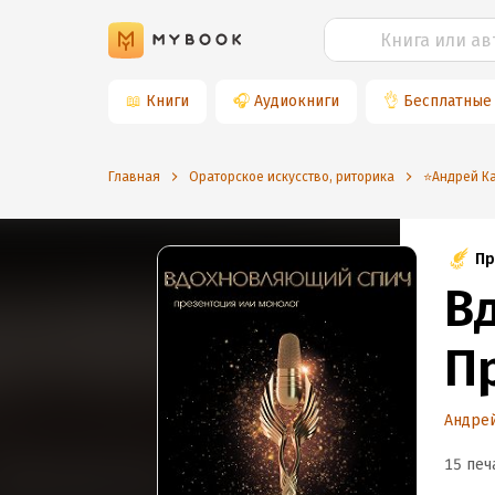
📖
Книги
🎧
Аудиокниги
👌
Бесплатные
Главная
Ораторское искусство, риторика
⭐️Андрей К
Пр
В
П
Андре
15 печ