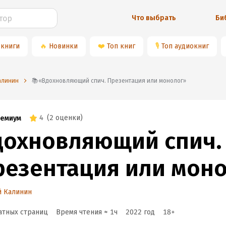
Что выбрать
Би
 книги
🔥
Новинки
❤️
Топ книг
🎙
Топ аудиокниг
алинин
📚«Вдохновляющий спич. Презентация или монолог»
4
(
2 оценки
)
емиум
дохновляющий спич.
резентация или мон
й Калинин
атных страниц
Время чтения ≈
1
ч
2022
год
18
+