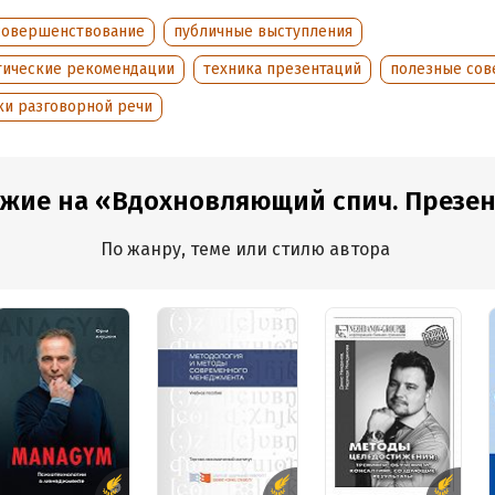
:
27808
Время на чтение:
1
ч.
совершенствование
публичные выступления
дания:
2022
оступления:
20 августа 2022
тические рекомендации
техника презентаций
полезные сов
ки разговорной речи
ожие на «Вдохновляющий спич. Презент
По жанру, теме или стилю автора