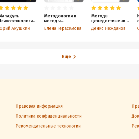
Managym.
Методология и
Методы
Психотехнологии
методы
целедостижения:
в менеджменте
современного
тренинги,
Юрий Анушкин
Елена Герасимова
Денис Нежданов
менеджмента
обучение
и консалтинг,
создающие
результаты
Еще
Правовая информация
Пра
Политика конфиденциальности
Док
Рекомендательные технологии
Рек