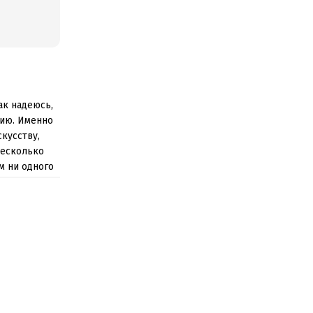
ак надеюсь,
нию. Именно
кусству,
несколько
м ни одного