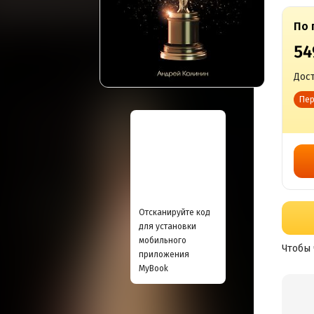
По 
54
Дост
Пер
Отсканируйте код
для установки
мобильного
Чтобы 
приложения
MyBook