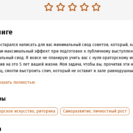
ниге
старался написать для вас минимальный свод советов, который, к
ам максимальный эффект при подготовке к публичному выступле
льный свод. Я вовсе не планирую учить вас с нуля ораторскому ис
ив на это 5 лет вашей жизни. Моя задача, чтобы вы, прочитав эти 
ц, смогли выстроить спич, который не оставит в зале равнодушны
ка.»
казать полностью
ры
ате PDF A4 сохранен издательский макет книги.
орское искусство, риторика
Саморазвитие, личностный рост
обная информация
аписания:
1 января 2022
ISBN (EAN):
9785604705582
ы