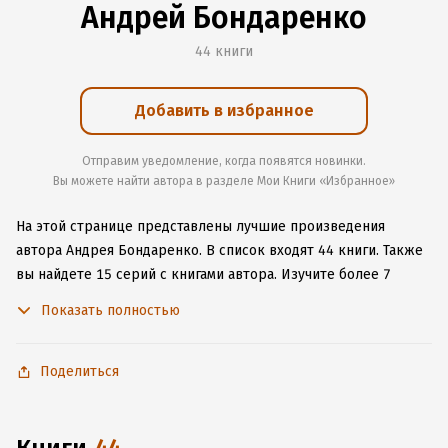
Андрей Бондаренко
44 книги
Добавить в избранное
Отправим уведомление, когда появятся новинки.
Вы можете найти автора в разделе Мои Книги «Избранное»
На этой странице представлены лучшие произведения
автора Андрея Бондаренко.
В список входят 44 книги.
Также
вы найдете 15 серий с книгами автора.
Изучите более 7
отзывов о творчестве автора и начните читать или слушать
Показать полностью
книги Андрея Бондаренко онлайн прямо на сайте, установите
наше удобное приложение для iOS или Android, чтобы
не расставаться с любимыми произведениями даже без
Поделиться
подключения к интернету.