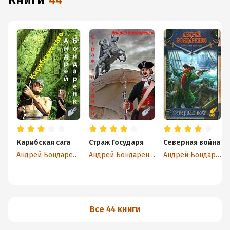
книги
44
Карибская сага
Страж Государя
Северная война
Андрей Бондаренко
Андрей Бондаренко
Андрей Бондаренко
Все 44 книги