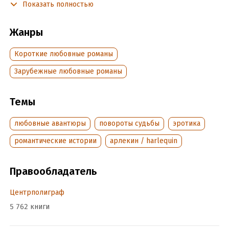
Показать полностью
Подробная информация
Жанры
Дата написания:
1 января 2012
Объем:
206742
Короткие любовные романы
Год издания:
2013
Зарубежные любовные романы
Дата поступления:
2 марта 2018
ISBN (EAN):
9785227046383
Переводчик:
Вера Штаерман
Темы
Время на чтение:
3
ч.
любовные авантюры
повороты судьбы
эротика
романтические истории
арлекин / harlequin
Правообладатель
Центрполиграф
5 762 книги