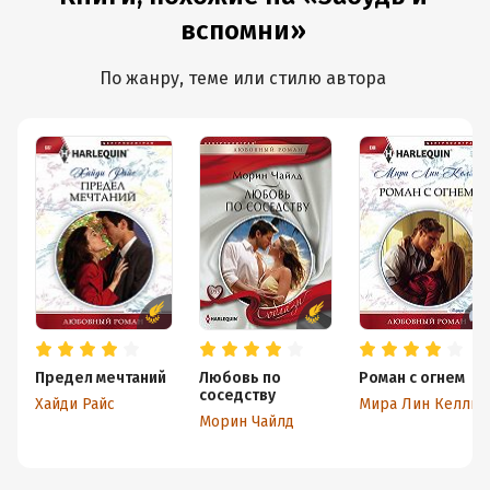
вспомни»
По жанру, теме или стилю автора
Предел мечтаний
Любовь по
Роман с огнем
соседству
Хайди Райс
Мира Лин Келли
Морин Чайлд