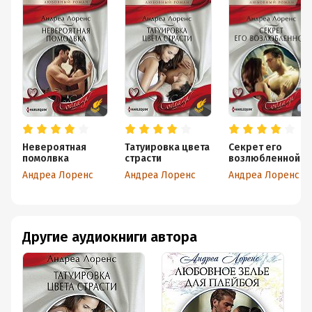
Невероятная
Татуировка цвета
Секрет его
помолвка
страсти
возлюбленной
Андреа Лоренс
Андреа Лоренс
Андреа Лоренс
Другие аудиокниги автора