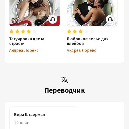
Татуировка цвета
Любовное зелье для
Н
страсти
плейбоя
Ан
Андреа Лоренс
Андреа Лоренс
Переводчик
Вера Штаерман
29 книг