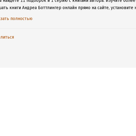
ы найдете 11 подборок и 1 серию с книгами автора.
Изучите более 
шать книги Андреа Боттлингер онлайн прямо на сайте, установите 
е расставаться с любимыми произведениями даже без подключения
зать полностью
литься