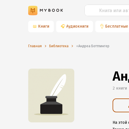
📖
Книги
🎧
Аудиокниги
👌
Бесплатные
Главная
Библиотека
⭐️Андреа Боттлингер
Ан
2 книги
На этой