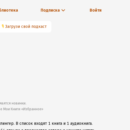
блиотека
Подписка
Войти
🎙
Загрузи свой подкаст
явятся новинки.
ле Мои Книги «Избранное»
тлингер.
В список входят 1 книга и 1 аудиокнига.