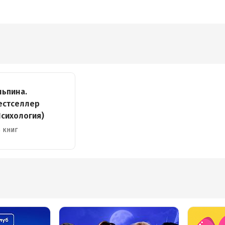
урных
Ромео
ри
льпина.
естселлер
Психология)
 книг