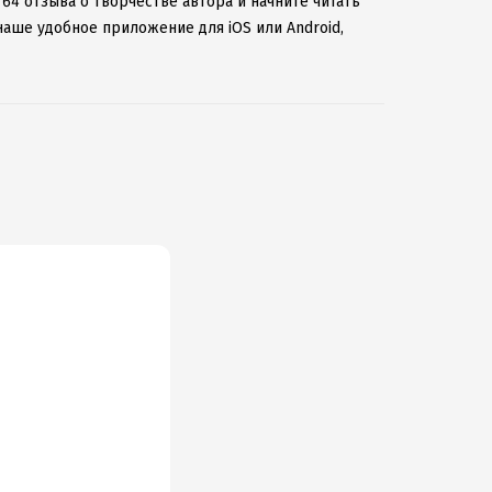
64 отзыва о творчестве автора и начните читать
наше удобное приложение для iOS или Android,
 к интернету.