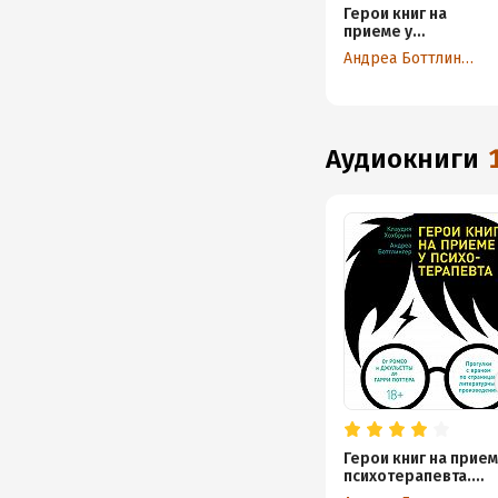
Герои книг на
приеме у
психотерапевта.
Андреа Боттлингер
Прогулки с
врачом по
страницам
литературных
произведений
аудиокниги
Герои книг на прием
психотерапевта.
Прогулки с врачом 