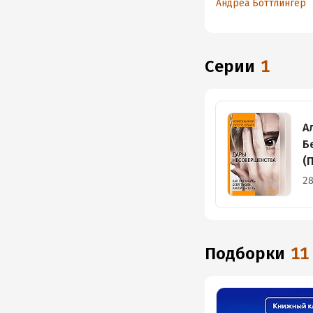
Андреа Боттлингер
страницам литерат
произведений. От 
и Джульетты до Гар
Поттера
Серии
1
А
Б
(
28
Подборки
11