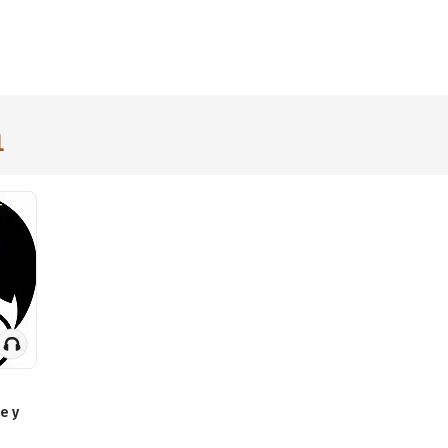
1
е у
по