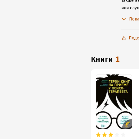
Также в
или слу
чтобы н
Пока
Поде
книги
1