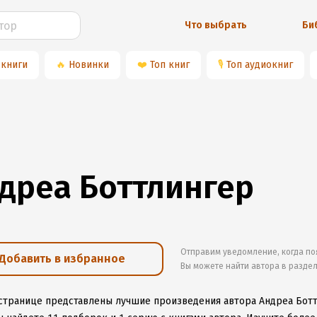
Что выбрать
Би
 книги
🔥
Новинки
❤️
Топ книг
🎙
Топ аудиокниг
дреа Боттлингер
Отправим уведомление, когда по
Добавить в избранное
Вы можете найти автора в разде
 странице представлены лучшие произведения автора Андреа Бот