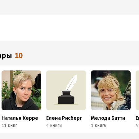
торы
10
Наталья Керре
Елена Рисберг
Мелоди Битти
11 книг
4 книги
1 книга
4