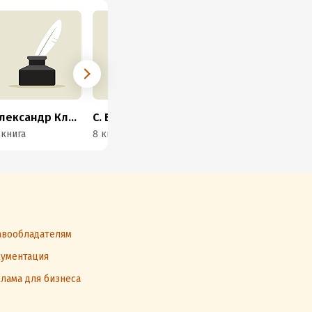
Александр Климов
С. Бачило
Дункан Дженике
Вл
 книга
8 книг
1 книга
10 
вообладателям
ументация
лама для бизнеса