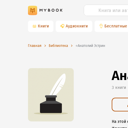
📖
Книги
🎧
Аудиокниги
👌
Бесплатные
Главная
Библиотека
⭐️Анатолий Эстрин
Ан
3 книги
На этой