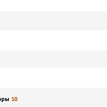
торы
10