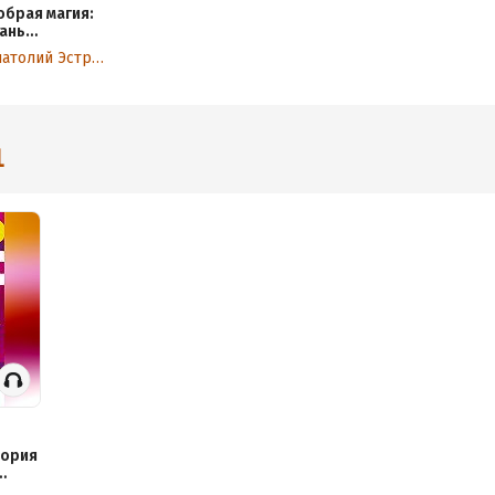
обрая магия:
тань
артнером
Анатолий Эстрин
воей судьбы!
рактика
ладения
илой
1
еория