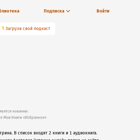
блиотека
Подписка
Войти
🎙
Загрузи свой подкаст
явятся новинки.
ле Мои Книги «Избранное»
трина.
В список входят 2 книги и 1 аудиокнига.