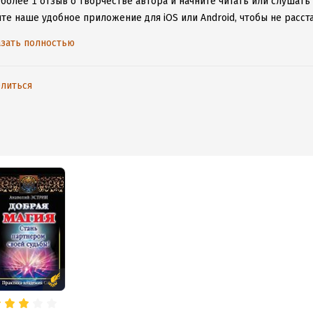
более 1 отзыв о творчестве автора и начните читать или слушать 
ите наше удобное приложение для iOS или Android, чтобы не расс
ения к интернету.
зать полностью
литься