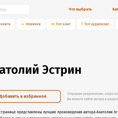
Что выбрать
Би
 книги
🔥
Новинки
❤️
Топ книг
🎙
Топ аудиокниг
атолий Эстрин
Отправим уведомление, когда по
Добавить в избранное
Вы можете найти автора в разде
 странице представлены лучшие произведения автора Анатолия Эс