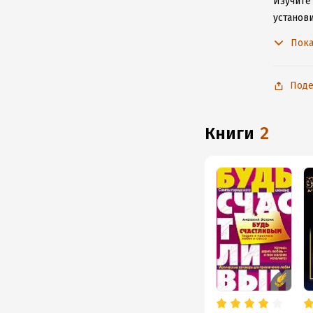
Изучите 
установ
подключ
Пока
Поде
книги
2