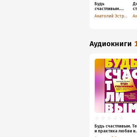
Будь
Д
счастливым.
с
Теория и
п
Анатолий Эстрин
практика
с
любви и секса.
П
Советы
в
городского
С
шамана
аудиокниги
Будь счастливым. Т
и практика любви и
секса. Советы