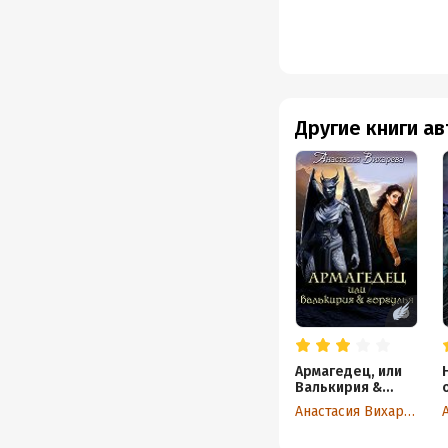
Другие книги а
Армагедец, или
Валькирия &
горгулья
Анастасия Вихарева