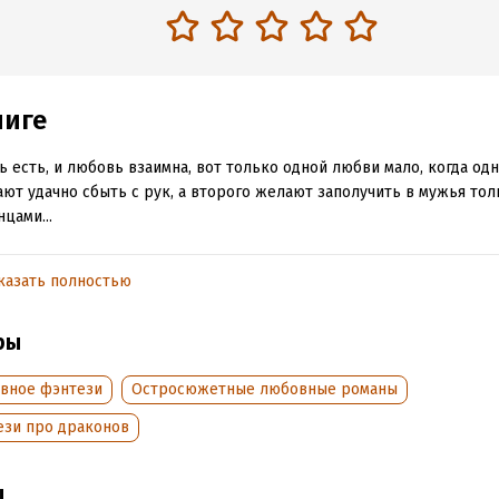
ниге
 есть, и любовь взаимна, вот только одной любви мало, когда од
ают удачно сбыть с рук, а второго желают заполучить в мужья то
нцами...
казать полностью
обная информация
аписания:
25 апреля 2019
ISBN (EAN):
9785532982697
ры
:
631987
Время на чтение:
9
ч.
дания:
2021
вное фэнтези
Остросюжетные любовные романы
оступления:
25 февраля 2021
ези про драконов
ы