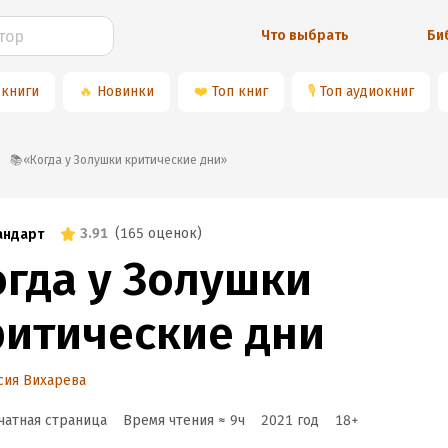
Что выбрать
Би
 книги
🔥
Новинки
❤️
Топ книг
🎙
Топ аудиокниг
📚«Когда у Золушки критические дни»
3.91
(
165 оценок
)
андарт
огда у Золушки
ритические дни
сия Вихарева
чатная страница
Время чтения ≈
9
ч
2021
год
18
+