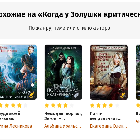
охожие на «Когда у Золушки критичес
По жанру, теме или стилю автора
Будь моей
Чемодан, портал,
Почти
Н
жизнью
Земля –
неприличная
Ан
Екатеринбург!
история, или
Рина Лесникова
Альбина Уральская
Екатерина Оленева
Неравный брак