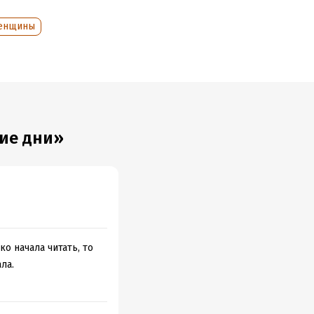
женщины
кие дни»
о начала читать, то
ла.