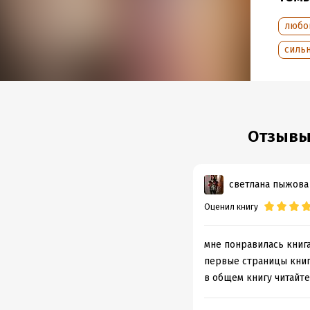
любо
силь
Отзывы 
светлана пыжова
Оценил книгу
мне понравилась книга
первые страницы книги
в общем книгу читайте