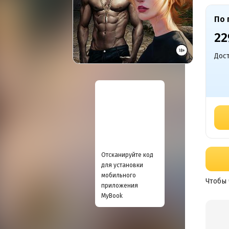
По 
22
Дост
Отсканируйте код
для установки
мобильного
Чтобы 
приложения
MyBook