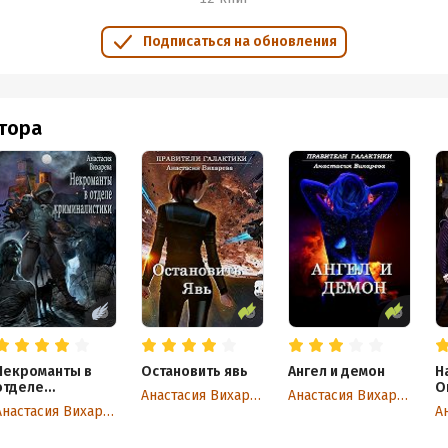
Подписаться на обновления
втора
Некроманты в
Остановить явь
Ангел и демон
Н
отделе
О
Анастасия Вихарева
Анастасия Вихарева
криминалистики
Анастасия Вихарева