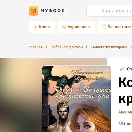
📖
Книги
🎧
Аудиокниги
👌
Бесплатные
Главная
Любовное фэнтези
⭐️Анастасия Вихарева
Ст
К
к
Анаста
351 пе