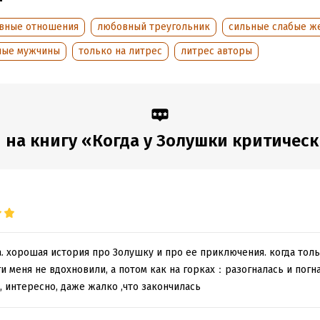
вные отношения
любовный треугольник
сильные слабые 
ные мужчины
только на литрес
литрес авторы
на книгу «Когда у Золушки критичес
. хорошая история про Золушку и про ее приключения. когда тольк
 меня не вдохновили, а потом как на горках：разогналась и погна
, интересно, даже жалко ,что закончилась