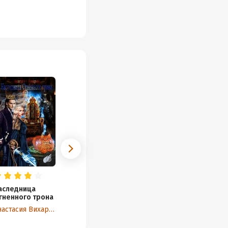
аследница
гненного трона
Анастасия Вихарева