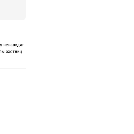
ну ненавидят
лпы охотниц