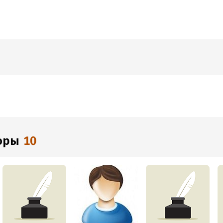
торы
10