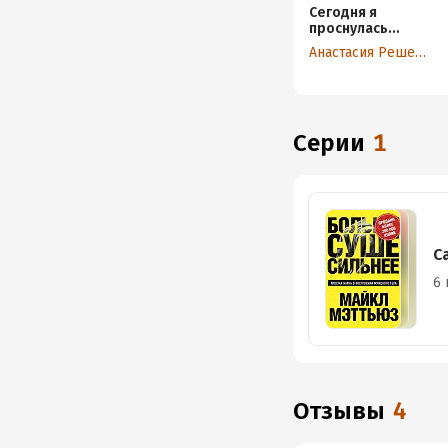
Сегодня я
проснулась
другой. Книга-
Анастасия Решетова
тренер о том,
как изменить
свою жизнь и
тело
Серии
1
С
6 
Отзывы
4