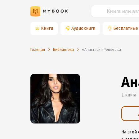
📖
Книги
🎧
Аудиокниги
👌
Бесплатные
Главная
Библиотека
⭐️Анастасия Решетова
Ан
1 книга
На этой