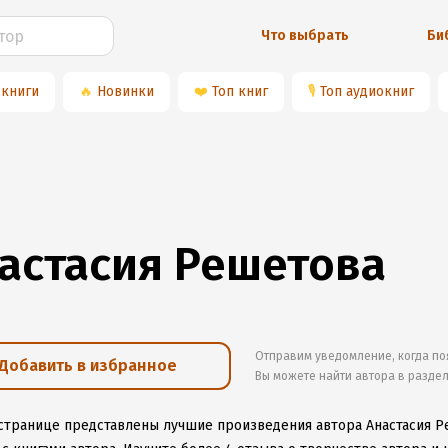
Что выбрать
Би
 книги
🔥
Новинки
❤️
Топ книг
🎙
Топ аудиокниг
астасия Решетова
Отправим уведомление, когда по
Добавить в избранное
Вы можете найти автора в разде
 странице представлены лучшие произведения автора Анастасия 