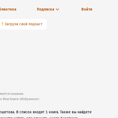
блиотека
Подписка
Войти
🎙
Загрузи свой подкаст
явятся новинки.
ле Мои Книги «Избранное»
Решетова.
В список входят 1 книга.
Также вы найдете