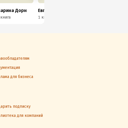
арина Дорн
Евгения Драгунская
Анна Савочкина
Ба
 книга
1 книга
1 книга
4 к
вообладателям
ументация
лама для бизнеса
арить подписку
лиотека для компаний