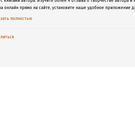
с книгами автора.
Изучите более 4 отзыва о творчестве автора и 
а онлайн прямо на сайте, установите наше удобное приложение для
ыми произведениями даже без подключения к интернету.
зать полностью
литься