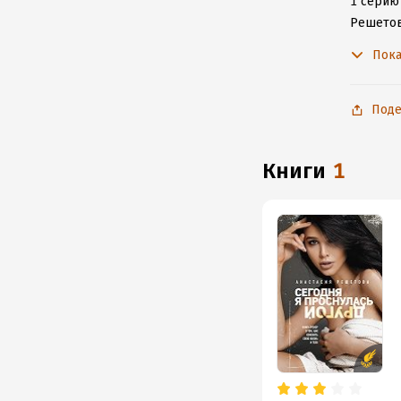
1 серию 
Решетов
с любим
Пока
Поде
книги
1