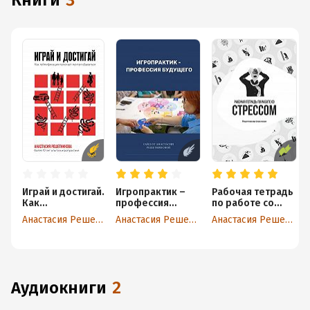
книги
3
Играй и достигай.
Игропрактик –
Рабочая тетрадь
Как
профессия
по работе со
геймификация
будущего
стрессом
Анастасия Решетникова
Анастасия Решетникова
Анастасия Решетникова
помогает мечтам
сбываться
аудиокниги
2