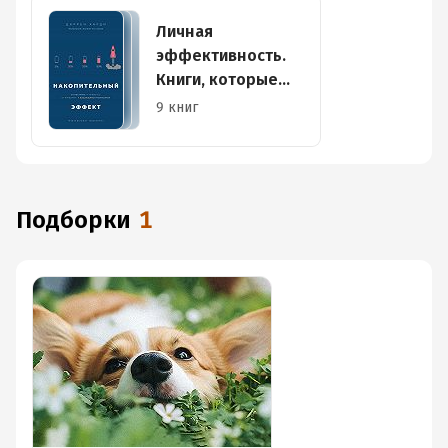
Личная
эффективность.
Книги, которые
помогают
9 книг
сохранять тонус и
фокус
Подборки
1