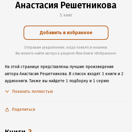
Анастасия Решетникова
5 книг
Добавить в избранное
Отправим уведомление, когда появятся новинки.
Вы можете найти автора в разделе Мои Книги «Избранное»
На этой странице представлены лучшие произведения
автора Анастасия Решетникова.
В список входят 3 книги и 2
аудиокниги.
Также вы найдете 1 подборку и 1 серию
с книгами автора.
Изучите более 3 отзыва о творчестве
Показать полностью
автора и начните читать или слушать книги Анастасия
Решетникова онлайн прямо на сайте, установите наше
удобное приложение для iOS или Android, чтобы
Поделиться
не расставаться с любимыми произведениями даже без
подключения к интернету.