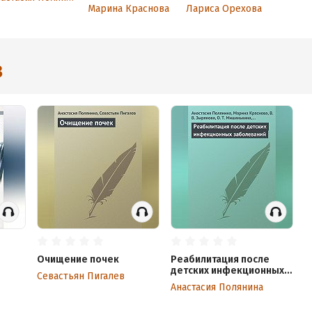
инфекционных
которые
Марина Краснова
Лариса Орехова
заболеваний
помогут
избежать
операции
3
Очищение почек
Реабилитация после
детских инфекционных
Севастьян Пигалев
заболеваний
Анастасия Полянина