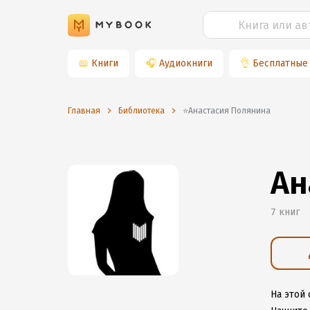
📖
Книги
🎧
Аудиокниги
👌
Бесплатные
Главная
Библиотека
⭐️Анастасия Полянина
Ан
7 книг
На этой