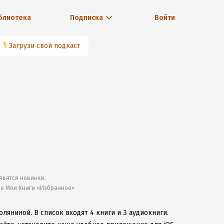
блиотека
Подписка
Войти
🎙
Загрузи свой подкаст
явятся новинки.
ле Мои Книги «Избранное»
Поляниной.
В список входят 4 книги и 3 аудиокниги.