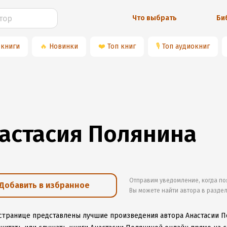
Что выбрать
Би
 книги
🔥
Новинки
❤️
Топ книг
🎙
Топ аудиокниг
астасия Полянина
Отправим уведомление, когда по
Добавить в избранное
Вы можете найти автора в разде
 странице представлены лучшие произведения автора Анастасии 