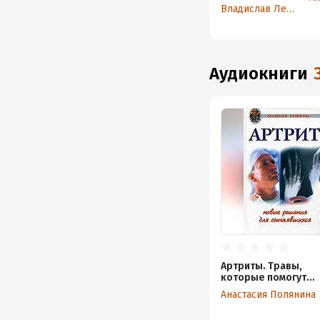
справочник
Владислав Леонкин
аудиокниги
Артриты. Травы,
которые помогут
избежать операции
Анастасия Полянина