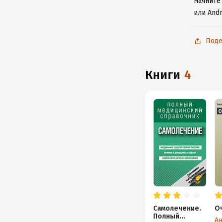
Начните
или And
Поде
книги
4
Самолечение.
О
Полный