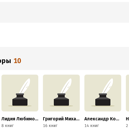
торы
10
Лидия Любимова
Григорий Михайлов
Александр Кородецкий
8 книг
16 книг
14 книг
2