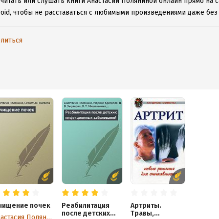
 читать или слушать книги Анастасии Поляниной онлайн прямо на 
roid, чтобы не расставаться с любимыми произведениями даже без
литься
чищение почек
Реабилитация
Артриты.
после детских
Травы,
Анастасия Полянина