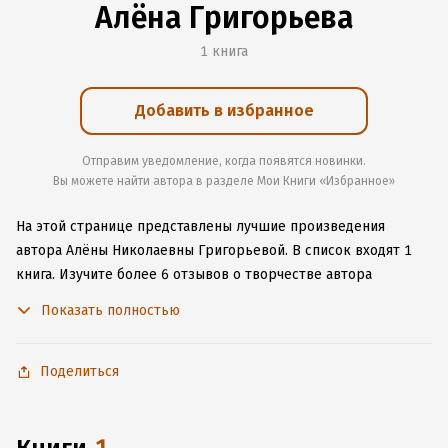
Алёна Григорьева
1 книга
Добавить в избранное
Отправим уведомление, когда появятся новинки.
Вы можете найти автора в разделе Мои Книги «Избранное»
На этой странице представлены лучшие произведения
автора Алёны Николаевны Григорьевой.
В список входят 1
книга.
Изучите более 6 отзывов о творчестве автора
и начните читать или слушать книги Алёны Николаевны
Показать полностью
Григорьевой онлайн прямо на сайте, установите наше
удобное приложение для iOS или Android, чтобы
не расставаться с любимыми произведениями даже без
Поделиться
подключения к интернету.