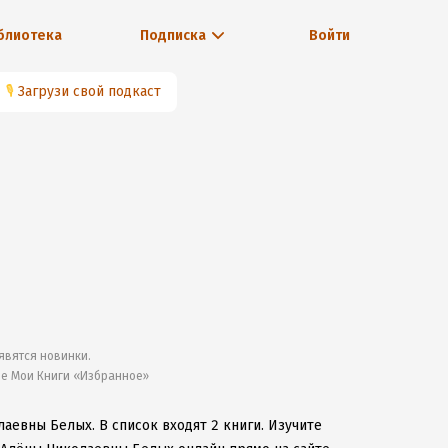
блиотека
Подписка
Войти
🎙
Загрузи свой подкаст
явятся новинки.
ле Мои Книги «Избранное»
олаевны Белых.
В список входят 2 книги.
Изучите