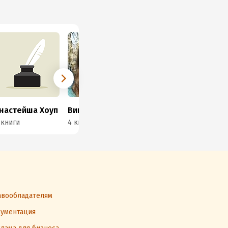
настейша Хоуп
Виктория Ки-ма
Александр Сидоров
 книги
4 книги
2 книги
1 к
вообладателям
ументация