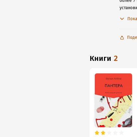
более 7
установ
подключ
Пока
Поде
книги
2