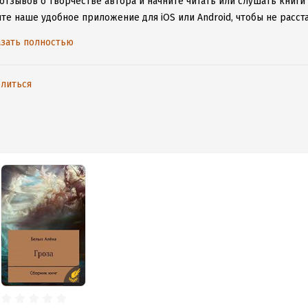
 отзывов о творчестве автора и начните читать или слушать книг
ите наше удобное приложение для iOS или Android, чтобы не расс
ения к интернету.
зать полностью
литься