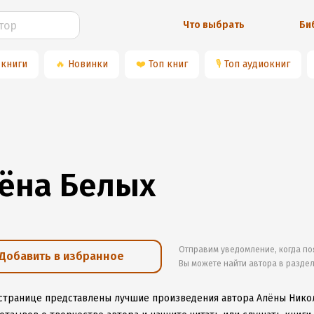
Что выбрать
Би
 книги
🔥
Новинки
❤️
Топ книг
🎙
Топ аудиокниг
ёна Белых
Отправим уведомление, когда по
Добавить в избранное
Вы можете найти автора в разде
 странице представлены лучшие произведения автора Алёны Ник