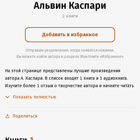
Альвин Каспари
2 книги
Добавить в избранное
Отправим уведомление, когда появятся новинки.
Вы можете найти автора в разделе Мои Книги «Избранное»
На этой странице представлены лучшие произведения
автора А. Каспари.
В список входят 1 книга и 1 аудиокнига.
Изучите более 1 отзыв о творчестве автора и начните читать
или слушать книги А. Каспари онлайн прямо на сайте,
Показать полностью
установите наше удобное приложение для iOS или Android,
чтобы не расставаться с любимыми произведениями даже
без подключения к интернету.
Поделиться