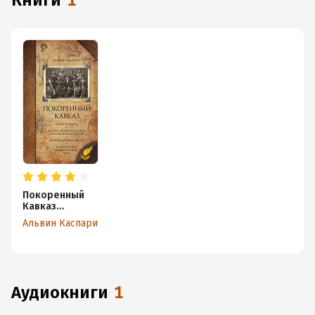
книги
1
Покоренный
Кавказ
(сборник)
Альвин Каспари
аудиокниги
1