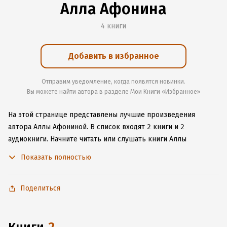
Алла Афонина
4 книги
Добавить в избранное
Отправим уведомление, когда появятся новинки.
Вы можете найти автора в разделе Мои Книги «Избранное»
На этой странице представлены лучшие произведения
автора Аллы Афониной.
В список входят 2 книги и 2
аудиокниги.
Начните читать или слушать книги Аллы
Афониной онлайн прямо на сайте, установите наше удобное
Показать полностью
приложение для iOS или Android, чтобы не расставаться
с любимыми произведениями даже без подключения
к интернету.
Поделиться