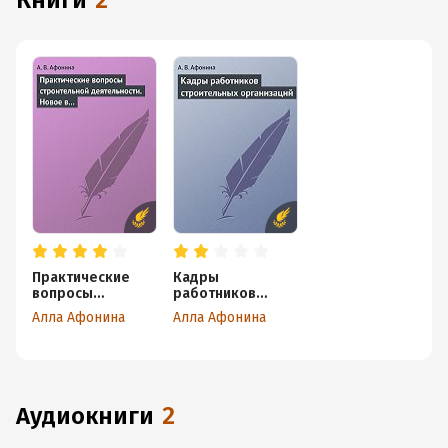
книги
2
Практические
Кадры
вопросы
работников
строительной
строительных
Алла Афонина
Алла Афонина
деятельности.
организаций
Новое в
правовом
регулировании
строительной
деятельности
аудиокниги
2