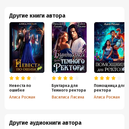
Другие книги автора
Невеста по
Бунтарка для
Помощница для
ошибке
Темного ректора
ректора
Алиса Росман
Василиса Лисина
Алиса Росман
Другие аудиокниги автора