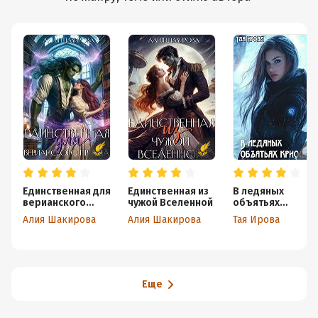
Единственная для
Единственная из
В ледяных
верианского
чужой Вселенной
объятьях
принца
криосца
Алия Шакирова
Алия Шакирова
Тая Ирова
Еще