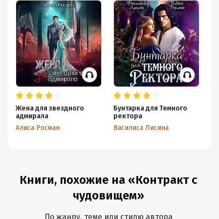
Жена для звездного
Бунтарка для Темного
Ко
адмирала
ректора
Ал
Алиса Росман
Василиса Лисина
Книги, похожие на «Контракт с
чудовищем»
По жанру, теме или стилю автора