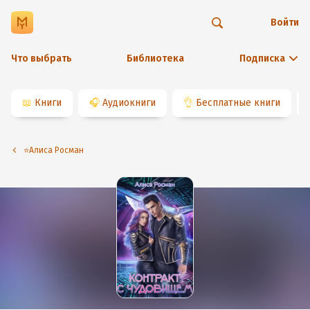
Войти
Что выбрать
Библиотека
Подписка
📖
Книги
🎧
Аудиокниги
👌
Бесплатные книги
⭐️Алиса Росман