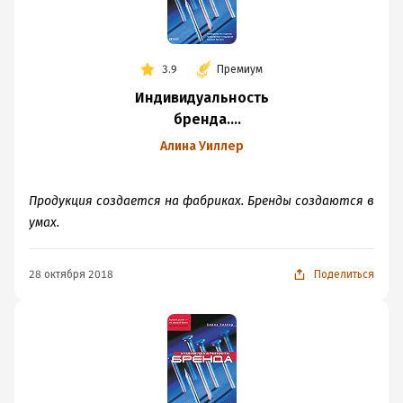
3.9
Премиум
Индивидуальность
бренда.
Руководство
Алина Уиллер
по созданию,
продвижению
Продукция создается на фабриках. Бренды создаются в
и поддержке
умах.
сильных брендов
28 октября 2018
Поделиться