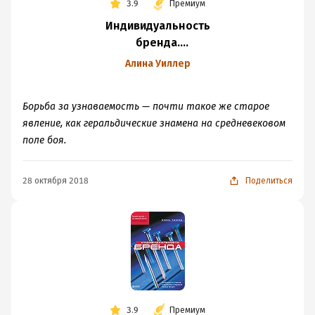
3.9
Премиум
Индивидуальность
бренда.
Руководство
Алина Уиллер
по созданию,
продвижению
Борьба за узнаваемость — почти такое же старое
и поддержке
явление, как геральдические знамена на средневековом
сильных брендов
поле боя.
28 октября 2018
Поделиться
3.9
Премиум