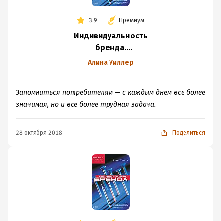
3.9
Премиум
Индивидуальность
бренда.
Руководство
Алина Уиллер
по созданию,
продвижению
Запомниться потребителям — с каждым днем все более
и поддержке
значимая, но и все более трудная задача.
сильных брендов
28 октября 2018
Поделиться