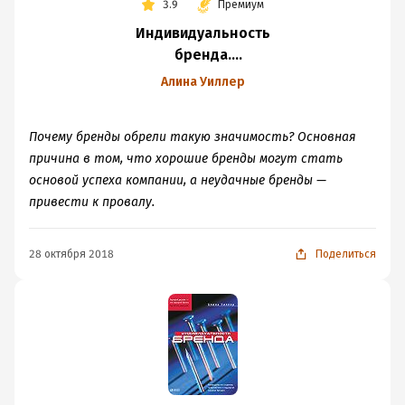
3.9
Премиум
Индивидуальность
бренда.
Руководство
Алина Уиллер
по созданию,
продвижению
Почему бренды обрели такую значимость? Основная
и поддержке
причина в том, что хорошие бренды могут стать
сильных брендов
основой успеха компании, а неудачные бренды —
привести к провалу.
28 октября 2018
Поделиться