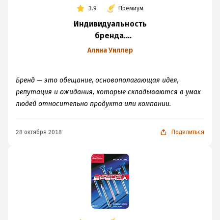
3.9
Премиум
Индивидуальность
бренда.
Руководство
Алина Уиллер
по созданию,
продвижению
Бренд — это обещание, основополагающая идея,
и поддержке
репутация и ожидания, которые складываются в умах
сильных брендов
людей относительно продукта или компании.
28 октября 2018
Поделиться