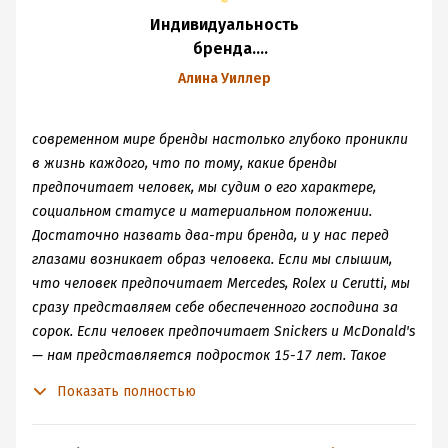
Индивидуальность
бренда.
Руководство
Алина Уиллер
по созданию,
продвижению
современном мире бренды настолько глубоко проникли
и поддержке
в жизнь каждого, что по тому, какие бренды
сильных брендов
предпочитает человек, мы судим о его характере,
социальном статусе и материальном положении.
Достаточно назвать два-три бренда, и у нас перед
глазами возникает образ человека. Если мы слышим,
что человек предпочитает Mercedes, Rolex и Cerutti, мы
сразу представляем себе обеспеченного господина за
сорок. Если человек предпочитает Snickers и McDonald's
— нам представляется подросток 15-17 лет. Такое
представление иногда оказывается ошибочным
Показать полностью
(например, наверняка есть миллионеры, которые
любят поесть в McDonald's), тем не менее итог один: