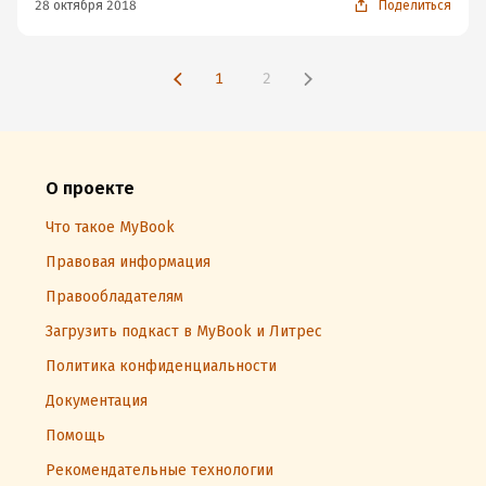
люди выбирают бренд, как друга — личность с
28 октября 2018
Поделиться
определенными индивидуальными характеристиками.
1
2
О проекте
Что такое MyBook
Правовая информация
Правообладателям
Загрузить подкаст в MyBook и Литрес
Политика конфиденциальности
Документация
Помощь
Рекомендательные технологии