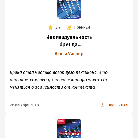
3.9
Премиум
Индивидуальность
бренда.
Руководство
Алина Уиллер
по созданию,
продвижению
Бренд стал частью всеобщего лексикона. Это
и поддержке
понятие-хамелеон, значение которого может
сильных брендов
меняться в зависимости от контекста.
28 октября 2018
Поделиться