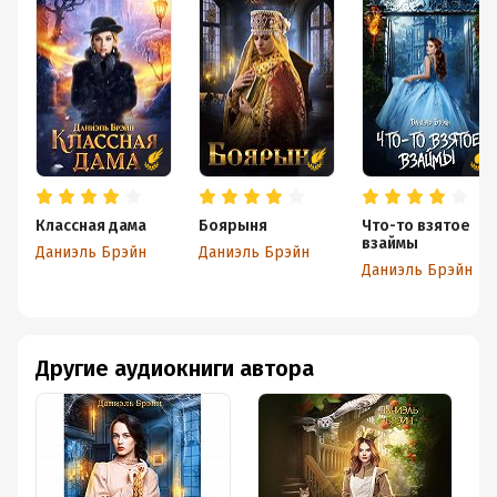
Классная дама
Боярыня
Что-то взятое
взаймы
Даниэль Брэйн
Даниэль Брэйн
Даниэль Брэйн
Другие аудиокниги автора