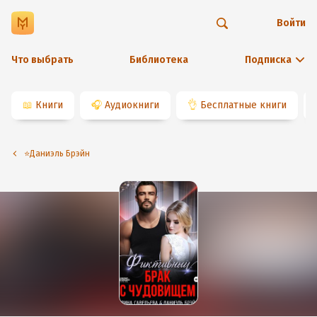
Войти
Что выбрать
Библиотека
Подписка
📖
Книги
🎧
Аудиокниги
👌
Бесплатные книги
⭐️Даниэль Брэйн