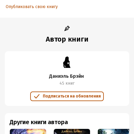
Объем:
297379
Опубликовать свою книгу
Год издания:
2026
Дата поступления:
15 апреля 2025
Время на чтение:
5
ч.
Автор книги
Даниэль Брэйн
45 книг
Подписаться на обновления
Другие книги автора