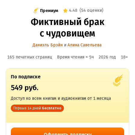
4.48
(
54 оценки
)
Премиум
Фиктивный брак
с чудовищем
Даниэль Брэйн
и
Алина Савельева
165 печатных страниц
Время чтения ≈
5
ч
2026
год
18
+
По подписке
549 руб.
Доступ ко всем книгам и аудиокнигам от 1 месяца
Первые 14 дней
бесплатно
Оформить подписку