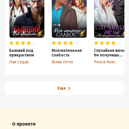
Бывший под
Моя маленькая
Случайная жена.
прикрытием
слабость
Не получишь
развод!
Лия Седая
Юлия Гетта
Рокси Нокс
Еще
О проекте