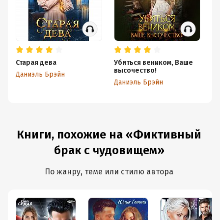
Старая дева
Убиться веником, Ваше
Н
высочество!
Даниэль Брэйн
Да
Даниэль Брэйн
Книги, похожие на «Фиктивный
брак с чудовищем»
По жанру, теме или стилю автора