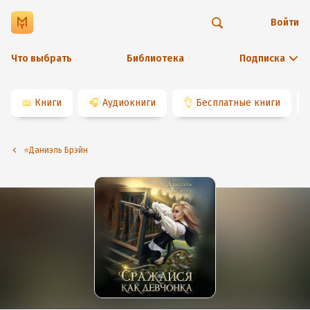
Войти
Что выбрать
Библиотека
Подписка
📖
Книги
🎧
Аудиокниги
👌
Бесплатные книги
⭐️Даниэль Брэйн