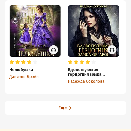
Нелюбушка
Вдовствующая
Н
герцогиня замка
р
Даниэль Брэйн
Оргарон
Надежда Соколова
Ми
Еще