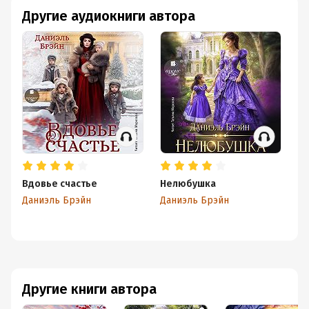
Другие аудиокниги автора
Вдовье счастье
Нелюбушка
Уб
вы
Даниэль Брэйн
Даниэль Брэйн
Да
Другие книги автора