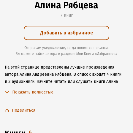
Алина Рябцева
7 книг
Добавить в избранное
Отправим уведомление, когда появятся новинки.
Вы можете найти автора в разделе Мои Книги «Избранное»
На этой странице представлены лучшие произведения
автора Алина Андреевна Рябцева.
В список входят 4 книги
и 3 аудиокниги.
Начните читать или слушать книги Алина
Андреевна Рябцева онлайн прямо на сайте, установите наше
Показать полностью
удобное приложение для iOS или Android, чтобы
не расставаться с любимыми произведениями даже без
подключения к интернету.
Поделиться