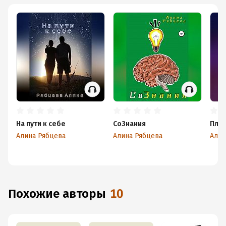
На пути к себе
СоЗнания
Пло
Алина Рябцева
Алина Рябцева
Алин
Похожие авторы
10