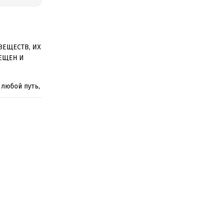
ВЕЩЕСТВ, ИХ
ЕЩЕН И
 любой путь,
неспешной и
ла свой
иключения в