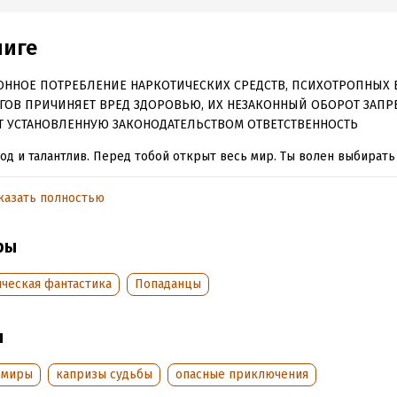
ниге
ОННОЕ ПОТРЕБЛЕНИЕ НАРКОТИЧЕСКИХ СРЕДСТВ, ПСИХОТРОПНЫХ 
ГОВ ПРИЧИНЯЕТ ВРЕД ЗДОРОВЬЮ, ИХ НЕЗАКОННЫЙ ОБОРОТ ЗАПР
Т УСТАНОВЛЕННУЮ ЗАКОНОДАТЕЛЬСТВОМ ОТВЕТСТВЕННОСТЬ
од и талантлив. Перед тобой открыт весь мир. Ты волен выбирать
решил поселиться на другом материке и набираться опыта, живя 
енной жизнью. Только все твои планы тщетны. Судьба сама сдела
казать полностью
и даже в маленьком городке ты не сможешь уйти от нее. Твои пр
уалура начинаются сейчас.
ры
ическая фантастика
Попаданцы
обная информация
аписания:
1 января 2020
ISBN (EAN):
9785227092793
ы
:
607094
Время на чтение:
9
ч.
дания:
2024
 миры
капризы судьбы
опасные приключения
оступления:
4 декабря 2020