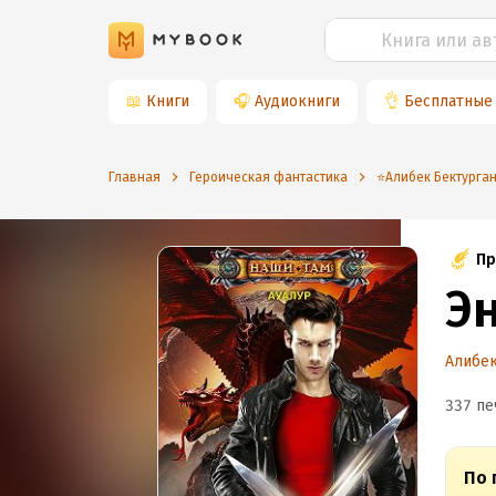
📖
Книги
🎧
Аудиокниги
👌
Бесплатные
Главная
Героическая фантастика
⭐️Алибек Бектурга
Пр
Э
Алибек
337 пе
По 