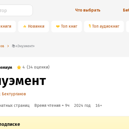
Что выбрать
Би
 книги
🔥
Новинки
❤️
Топ книг
🎙
Топ аудиокниг
нов
📚«Энуэмент»
4
(
34 оценки
)
емиум
нуэмент
 Бектурганов
чатных страниц
Время чтения ≈
9
ч
2024
год
16
+
подписке