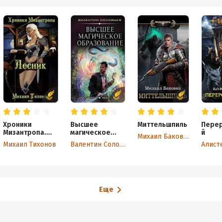
Хроники
Высшее
Миттельшпиль
Пере
Мизантропа.
магическое
й
Михаил Баковец
Лесник
образование
Михаил Тихонов
Валентин Соловьев
Алист
Еще