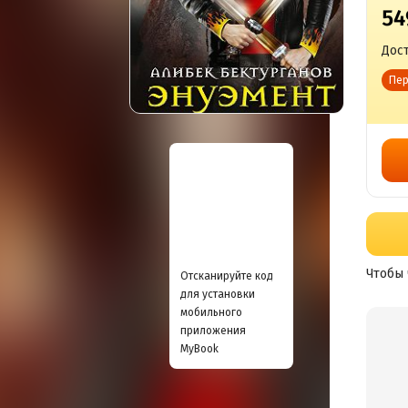
54
Дост
Пер
Чтобы 
Отсканируйте код
для установки
мобильного
приложения
MyBook