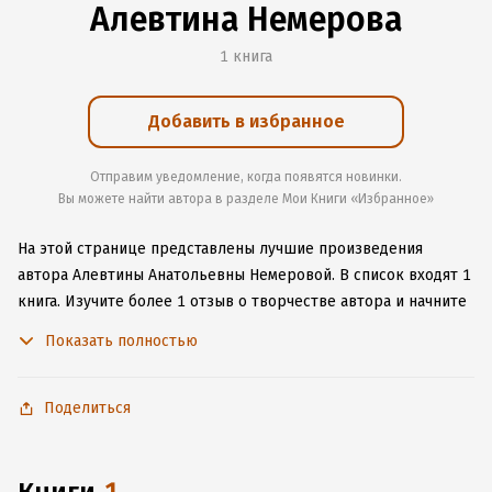
Алевтина Немерова
1 книга
Добавить в избранное
Отправим уведомление, когда появятся новинки.
Вы можете найти автора в разделе Мои Книги «Избранное»
На этой странице представлены лучшие произведения
автора Алевтины Анатольевны Немеровой.
В список входят 1
книга.
Изучите более 1 отзыв о творчестве автора и начните
читать или слушать книги Алевтины Анатольевны Немеровой
Показать полностью
онлайн прямо на сайте, установите наше удобное
приложение для iOS или Android, чтобы не расставаться
с любимыми произведениями даже без подключения
Поделиться
к интернету.