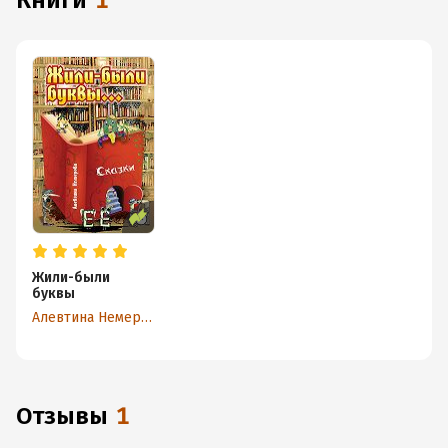
книги
1
Жили-были
буквы
Алевтина Немерова
Отзывы
1