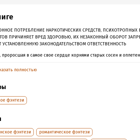
ниге
ОННОЕ ПОТРЕБЛЕНИЕ НАРКОТИЧЕСКИХ СРЕДСТВ, ПСИХОТРОПНЫХ 
ГОВ ПРИЧИНЯЕТ ВРЕД ЗДОРОВЬЮ, ИХ НЕЗАКОННЫЙ ОБОРОТ ЗАПР
Т УСТАНОВЛЕННУЮ ЗАКОНОДАТЕЛЬСТВОМ ОТВЕТСТВЕННОСТЬ
, проросшая в самое свое сердце корнями старых сосен и оплете
ой, мерцающей в свете лунного серпа. Сказка, устеленная сладки
ики и малинника. Страшная сказка о любви и предательстве, о ве
казать полностью
е.
ры
ли ты узнать тайны темного леса?
кое фэнтези
обная информация
аписания:
1 января 2025
Время на чтение:
5
ч.
ы
:
311424
янское фэнтези
романтическое фэнтези
дания:
2025