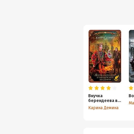
Внучка
Во
берендеева в
Ма
чародейской
Карина Демина
академии