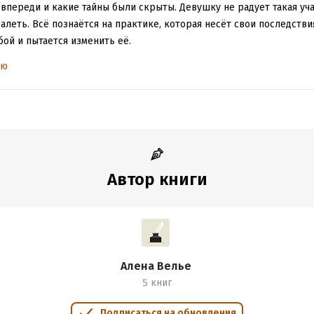
 впереди и какие тайны были скрыты. Девушку не радует такая уча
алеть. Всё познаётся на практике, которая несёт свои последствия
бой и пытается изменить её.
ью
 линия. Она развивается так нежно и бережно, словно лучик света
ся так непредсказуемо и неожиданно. Такого сюжетного кульбита 
естами жуткая история, но завораживающая своей атмосферой и п
Автор книги
Алена Велье
5 книг
Подписаться на обновления