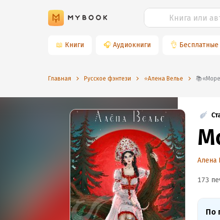
📖
Книги
🎧
Аудиокниги
👌
Бесплатные
Главная
Русское фэнтези
⭐️Алена Велье
📚«Мо
Ст
М
Алена 
173 пе
По 