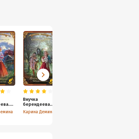
Внучка
Знамение пути
Самоцветные
ева.
берендеева.
горы
Мария Семёнова
Третий лишний
Демина
Карина Демина
Мария Семёнов
а