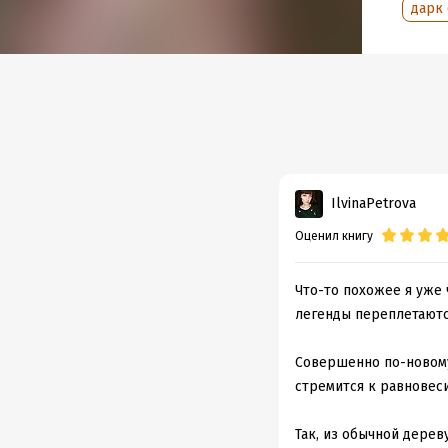
Дата п
дарк 
IlvinaPetrova
Оценил книгу
Что-то похожее я уже
легенды переплетаютс
Совершенно по-новому 
стремится к равновесию
Так, из обычной дерев