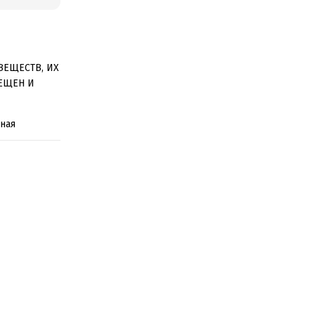
ВЕЩЕСТВ, ИХ
ЕЩЕН И
нная
м запахом
ре и