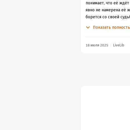
понимает, что её ждёт
явно не намерена её ж
борется со своей судь
Показать полност
В книге есть любовная
царстве, но завершает
18 июля 2025
LiveLib
Это была мрачная и м