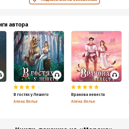
иги автора
В гостях у Лешего
Вранова невеста
Алена Велье
Алена Велье