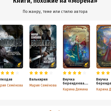
Книги, похожие на «Морена»
По жанру, теме или стилю автора
лкодав
Валькирия
Внучка
Внучка
берендеева.
беренде
рия Семёнова
Мария Семёнова
Второй семестр
Летняя
Карина Демина
Карина 
практик