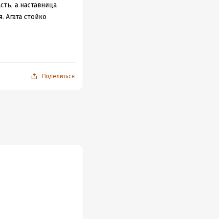
сть, а наставница
. Агата стойко
 в этом тёмном
я не ожидала.
Поделиться
ерсонажами.