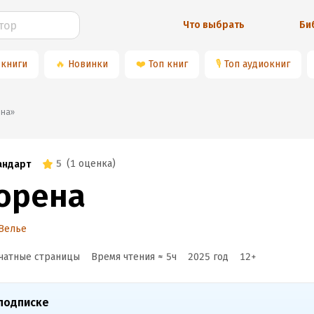
Что выбрать
Би
 книги
🔥
Новинки
❤️
Топ книг
🎙
Топ аудиокниг
рена»
5
(
1 оценка
)
андарт
орена
Велье
чатные страницы
Время чтения ≈
5
ч
2025
год
12
+
подписке