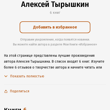
Алексей Тырышкин
6 книг
Добавить в избранное
Отправим уведомление, когда появятся новинки.
Вы можете найти автора в разделе Мои Книги «Избранное»
На этой странице представлены лучшие произведения
автора Алексея Тырышкина.
В список входят 6 книг.
Изучите
более 6 отзывов о творчестве автора и начните читать или
слушать книги Алексея Тырышкина онлайн прямо на сайте,
Показать полностью
установите наше удобное приложение для iOS или Android,
чтобы не расставаться с любимыми произведениями даже
без подключения к интернету.
Поделиться