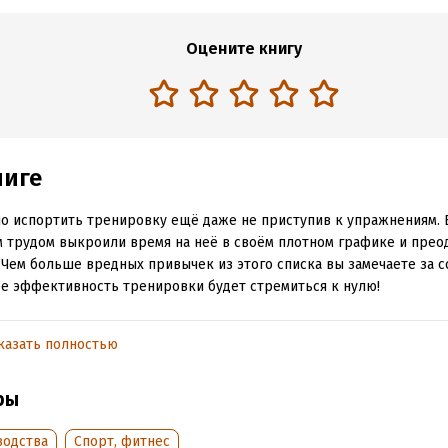
Оцените книгу
ниге
о испортить тренировку ещё даже не приступив к упражнениям. 
м трудом выкроили время на неё в своём плотном графике и прео
Чем больше вредных привычек из этого списка вы замечаете за с
е эффективность тренировки будет стремиться к нулю!
казать полностью
обная информация
:
5604
ISBN (EAN):
9785449022226
ры
дания:
2018
Время на чтение:
1
ч.
водства
Спорт, фитнес