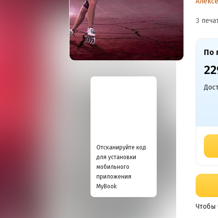
Алексе
3 печа
По 
22
Дост
Отсканируйте код
для установки
мобильного
приложения
MyBook
Чтобы 