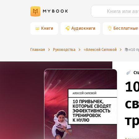
📖
Книги
🎧
Аудиокниги
👌
Бесплатные
Главная
Руководства
⭐️Алексей Силовой
📚«1
Ст
1
с
т