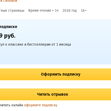
й Силовой
тные страницы
Время чтения ≈
1
ч
2018
год
16
+
подписке
9 руб.
уп к классике и бестселлерам от 1 месяца
Оформить подписку
Читать отрывок
читать онлайн
оформите подписку