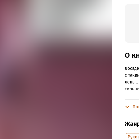
О к
Досадн
с таки
лень… 
сильне
По
Подр
Объем
Жан
Год из
Руко