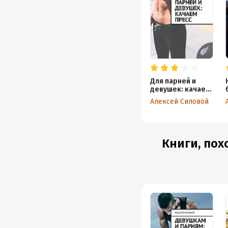
Для парней и
девушек: качаем
пресс
Алексей Силовой
Книги, пох