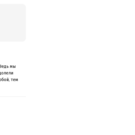
Ведь мы
долели
обой, тем