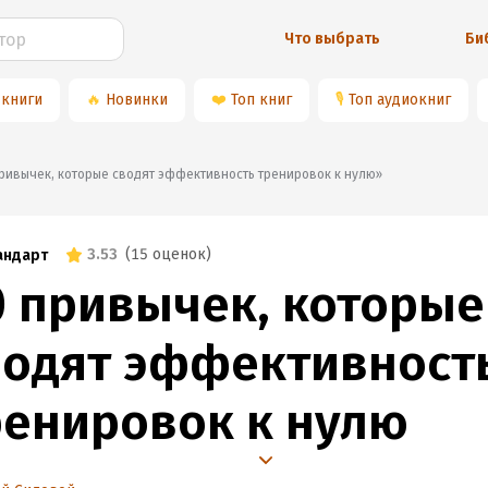
Что выбрать
Би
 книги
🔥
Новинки
❤️
Топ книг
🎙
Топ аудиокниг
0 привычек, которые сводят эффективность тренировок к нулю»
3.53
(
15 оценок
)
андарт
0 привычек, которые
водят эффективност
ренировок к нулю