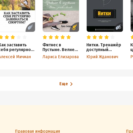
Как заставить
Фитнес в
Нитки. Тренажёр
К
себя регулярно
Пустыне. Велнес-
доступный
ц
заниматься
записки с востока
каждому
т
Алексей Мичман
Лариса Елизарова
Юрий Жданович
Р
спортом?
м
Еще
Правовая информация
Пра