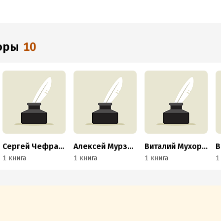
торы
10
Сергей Чефранов
Алексей Мурзинов
Виталий Мухортов
1 книга
1 книга
1 книга
1