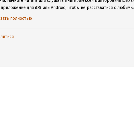
га.
Начните читать или слушать книги Алексея Викторовича Шихал
 приложение для iOS или Android, чтобы не расставаться с люби
ету.
зать полностью
литься