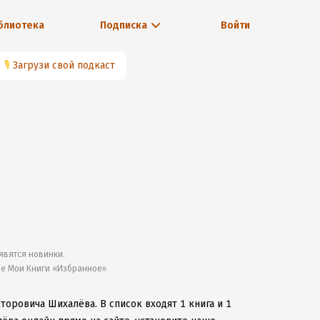
блиотека
Подписка
Войти
🎙
Загрузи свой подкаст
явятся новинки.
ле Мои Книги «Избранное»
кторовича Шихалёва.
В список входят 1 книга и 1