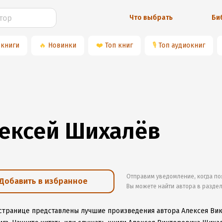
Что выбрать
Би
 книги
🔥
Новинки
❤️
Топ книг
🎙
Топ аудиокниг
ексей Шихалёв
Отправим уведомление, когда по
Добавить в избранное
Вы можете найти автора в разде
 странице представлены лучшие произведения автора Алексея Ви