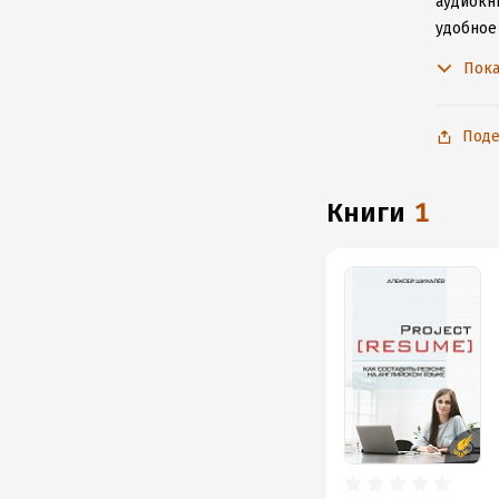
аудиокни
удобное
к интерн
Пока
Поде
книги
1