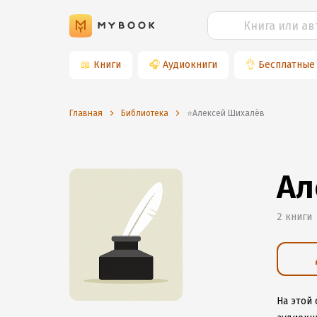
📖
Книги
🎧
Аудиокниги
👌
Бесплатные
Главная
Библиотека
⭐️Алексей Шихалёв
Ал
2 книги
На этой