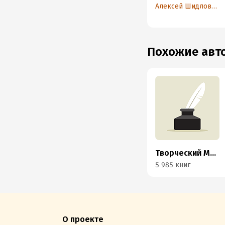
право и Право
Алексей Шидловский
референдума
Похожие ав
Творческий MojoMedia
5 985 книг
О проекте