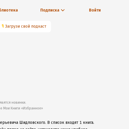
блиотека
Подписка
Войти
🎙
Загрузи свой подкаст
явятся новинки.
ле Мои Книги «Избранное»
лерьевича Шидловского.
В список входят 1 книга.