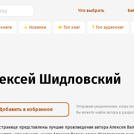
Что выбрать
Би
 книги
🔥
Новинки
❤️
Топ книг
🎙
Топ аудиокниг
ексей Шидловский
Отправим уведомление, когда по
Добавить в избранное
Вы можете найти автора в разде
 странице представлены лучшие произведения автора Алексея Ва