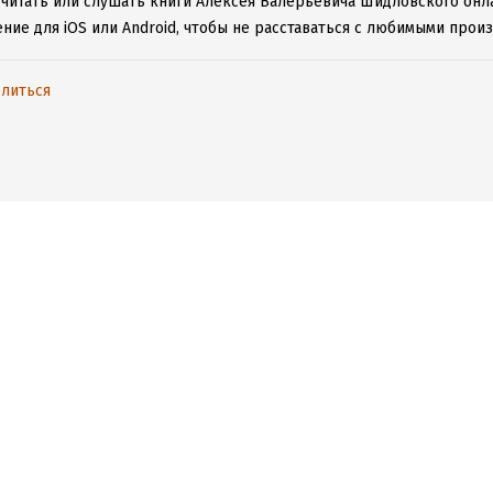
 читать или слушать книги Алексея Валерьевича Шидловского онла
ние для iOS или Android, чтобы не расставаться с любимыми прои
литься