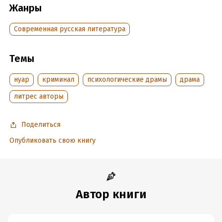
Жанры
Объем:
60410
Год издания:
2023
Современная русская литература
Дата поступления:
14 марта 2023
Время на чтение:
1
ч.
Темы
нуар
криминал
психологические драмы
драма
литрес авторы
Поделиться
Опубликовать свою книгу
Автор книги