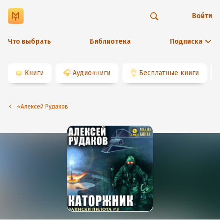
Войти
Что выбрать
Библиотека
Подписка
📖
Книги
🎧
Аудиокниги
👌
Бесплатные книги
⭐️Алексей Рудаков