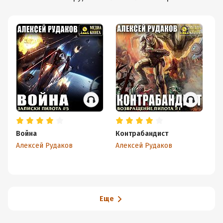
Война
Контрабандист
Ф
зл
Алексей Рудаков
Алексей Рудаков
Ан
Еще