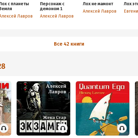
Лох с планеты
Персонаж с
Лох не мамонт
Лох эт
Земля
демоном 1
Алексей Лавров
Евгени
Алексей Лавров
Алексей Лавров
Все 42 книги
28