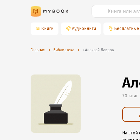
📖
Книги
🎧
Аудиокниги
👌
Бесплатные
Главная
Библиотека
⭐️Алексей Лавров
Ал
70 книг
На этой