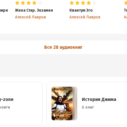
мире
Жека Стар. Экзамен
Квантум Эго
Т
Алексей Лавров
Алексей Лавров
А
Все 28 аудиокниг
у-zone
История Джима
книги
6 книг