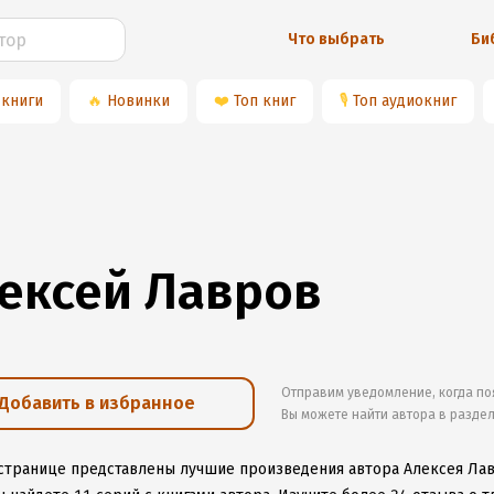
Что выбрать
Би
 книги
🔥
Новинки
❤️
Топ книг
🎙
Топ аудиокниг
ексей Лавров
Отправим уведомление, когда по
Добавить в избранное
Вы можете найти автора в разде
 странице представлены лучшие произведения автора Алексея Ла