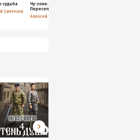
о судьба
Чу-zone.
Алый пепел
Quantum Ma
Переселение
заката
й Синтезов
Алексей Лав
Алексей Лавров
Алексей Лавров