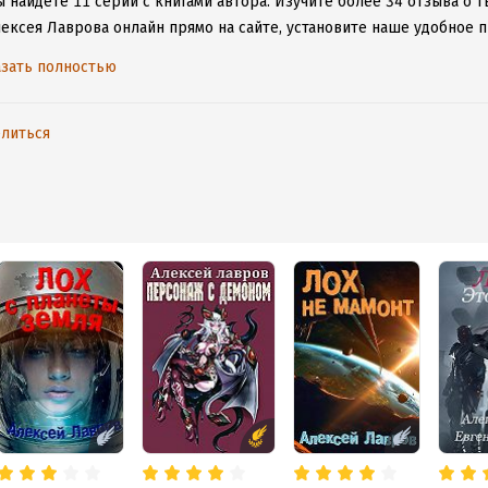
 найдете 11 серий с книгами автора.
Изучите более 34 отзыва о т
лексея Лаврова онлайн прямо на сайте, установите наше удобное п
таваться с любимыми произведениями даже без подключения к инт
зать полностью
литься