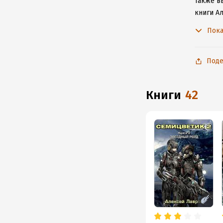
Также вы
книги А
не расс
Пока
Поде
книги
42