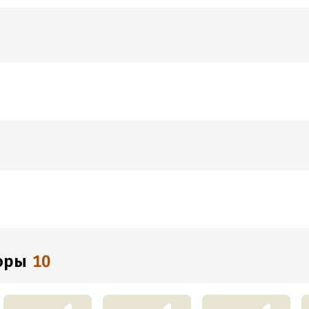
торы
10