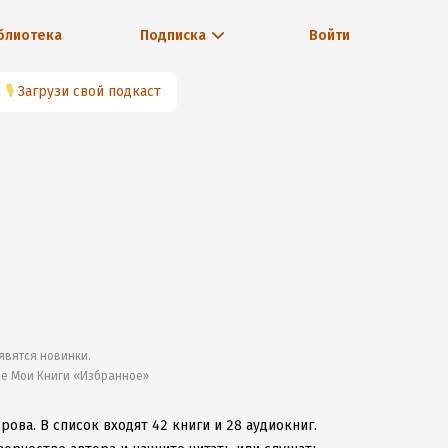
блиотека
Подписка
Войти
🎙
Загрузи свой подкаст
явятся новинки.
ле Мои Книги «Избранное»
врова.
В список входят 42 книги и 28 аудиокниг.