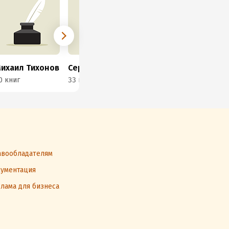
ихаил Тихонов
Сергей Горбонос
Кирилл Корзун
Мст
0 книг
33 книги
6 книг
11 
вообладателям
ументация
лама для бизнеса