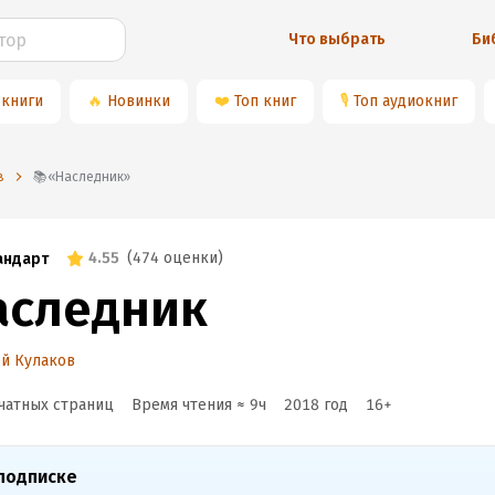
Что выбрать
Би
 книги
🔥
Новинки
❤️
Топ книг
🎙
Топ аудиокниг
в
📚«Наследник»
4.55
(
474 оценки
)
андарт
аследник
й Кулаков
чатных страниц
Время чтения ≈
9
ч
2018
год
16
+
подписке