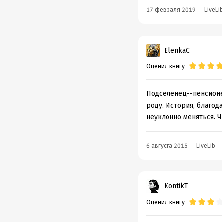
17 февраля 2019
LiveLi
ElenkaC
Оценил книгу
Подселенец--пенсионе
роду. История, благод
неуклонно меняться. Ч
6 августа 2015
LiveLib
KontikT
Оценил книгу