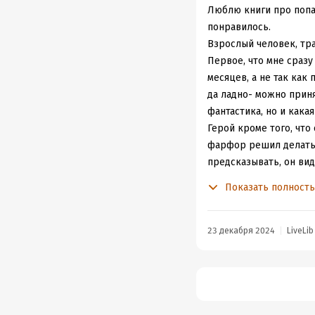
Люблю книги про попад
понравилось.
Взрослый человек, тра
Первое, что мне сразу
месяцев, а не так как 
да ладно- можно приня
фантастика, но и какая
Герой кроме того, что
фарфор решил делать,
предсказывать, он вид
божественной наверно
Показать полност
Слишком много произво
этой книги, а в начал
здесь всего слишком, 
23 декабря 2024
LiveLib
Поэтому мне было скуч
Еле дочитала этот.