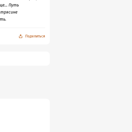
бще… Путь
 трясине
ть.
Поделиться