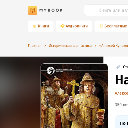
📖
Книги
🎧
Аудиокниги
👌
Бесплатные
Главная
Историческая фантастика
⭐️Алексей Кулако
Ст
Н
Алексе
350 пе
По 