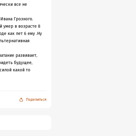
ически все не
 Ивана Грозного.
й умер в возрасте 8
де как лет 6 ему .Ну
альтернативная
чатание развивает,
видеть будущее,
 силой какой то
кладыванием рук.
у 10 лет в конце
подобно. В общем
такое возможно.
Поделиться
 не имеет смысла.