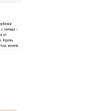
 рубежи
с запада –
я от
о. Кровь
тор, волей
 как в новой
великого
сть