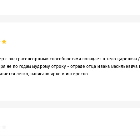
b
р с экстрасенсорными способностями попадает в тело царевича Д
аря не по годам мудрому отроку - отраде отца Ивана Васильевича 
итается легко, написано ярко и интересно.