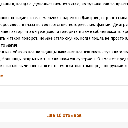
анцев, всегда с удовольствием их читаю, но тут мне как то практ
вник попадает в тело мальчика, царевича Дмитрия , первого сына
 бросилось в глаза не соответствие историческим фактам- Дмитри
пишет автор, что он уже умел и говорить и даже саблей махать, вро
ть и такой поворот. Но мне стало скучно, когда пошла не просто 
 то магия.
 он как обычно все попаданцы начинает все изменять- тут книгопе
 больницы открыть и т. п. слишком уж супермен.. Он может пред
ит насквозь человека, все его эмоции знает наперед, он руками и
 исцеляет все болезни просто взглядом, нахождением рядом и на
ью
дит преобразований и все его слушаются. А ведь в ему по сюжет
е еще меньше. Разговаривает он как взрослый, что тоже неправдо
и не верится ничему. А ведь альтернатива, это когда веришь, что 
но, автор совсем не заинтересовал своим романом. Читать дальше
Еще 10 отзывов