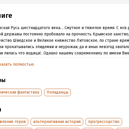
ниге
ская Русь шестнадцатого века… Смутное и тяжелое время. С юга
й державы постоянно пробовало на прочность Крымское ханство, 
вство Шведское и Великое княжество Литовское, по стране врем
и прокатывались эпидемии и неурожаи, да и иных невзгод хватал
я лилась что водица!.. Однако нашему современнику по имени Вик
 оказавшемуся в прошлом, можно сказать, крупно повезло, потому
казать полностью
семья ему досталась хорошая. Большая, крепкая, дружная! Семья 
ря, царя и великого князя всея Руси Иоанна Васильевича, за живо
тера и исключительное миролюбие прозванного Грозным…
ры
рическая фантастика
Попаданцы
обная информация
аписания:
1 января 2014
ISBN (EAN):
9785992218527
ы
:
631635
Время на чтение:
9
ч.
дания:
2018
овление героя
альтернативная история
прогрессорство
оступления:
21 марта 2019