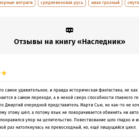
ворные интриги
средневековая русь
иван грозный
смут
Отзывы на книгу «Наследник»
что самое удивительное, и правда историческая фантастика, не как 
ается в самом переходе, а в некой сверх способности главного г
что Дмиртий очередной представитель Марти Сью, но как-то не хоч
сему этому шёл, а потому язык не поворачивается обвинять ни авто
 понравился упор на целительство. Повествование шло гладко и и
ной раз натолкнулась на превосходный, но, ещё пишущийся цикл.