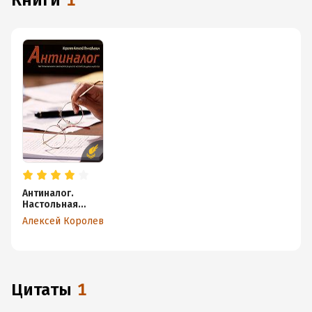
книги
1
Антиналог.
Настольная
книга
Алексей Королев
законопослушно
го
неплательщика
налогов
Цитаты
1