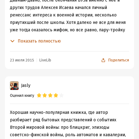
Давным-давно, после окончания ВУЗа именно с нее и
других трудов Алексея Исаева начался личный
ренессанс интереса к военной истории, несколько
приутихший после школы. Хотя далеко не все для меня
уже тогда оказалось мифом, но все равно, пару-тройку
глобальных заблуждений по поводу вооружений и
Показать полностью
тактики на поле боя я в себе преодолел. Ренессанс
длится по сей день, и я решил перечитать Десять
мифов , освежив воспоминания о книге и сопоставив ее
23 июля 2015
LiveLib
Поделиться
с сегодняшним уровнем военных исследований.
По сути же книга оказалась совершенно вневременной
и вечно актуальной. Наверное потому, что 99%
Jasly
современных исследований, как правило, посвящены
Оценил книгу
отдельным операциям или родам войск, может быть
отдельно каким-либо личностям или даже
человеческой психологии на фронте. Алексей Исаев в
Хорошая научно-популярная книжка, где автор
сущности написал свою книгу, как продолжение своего
разбирает ряд бытовых представлений о событиях
блога с узнаваемой стилистикой, с предметно
Второй мировой войны: про блицкриг, эпизоды
рассматриваемыми небольшими темами, с опорой на
советско-финской войны, роль автоматов и кавалерии,