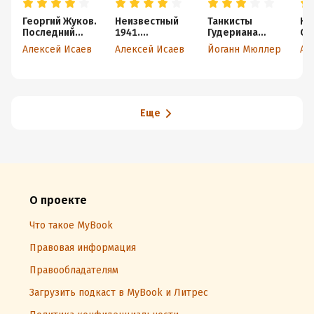
Георгий Жуков.
Неизвестный
Танкисты
Не
Последний
1941.
Гудериана
Ст
довод короля
Остановленны
рассказывают.
пе
Алексей Исаев
Алексей Исаев
Йоганн Мюллер
Ал
й блицкриг
«Почему мы не
ис
дошли до
Кремля»
Еще
О проекте
Что такое MyBook
Правовая информация
Правообладателям
Загрузить подкаст в MyBook и Литрес