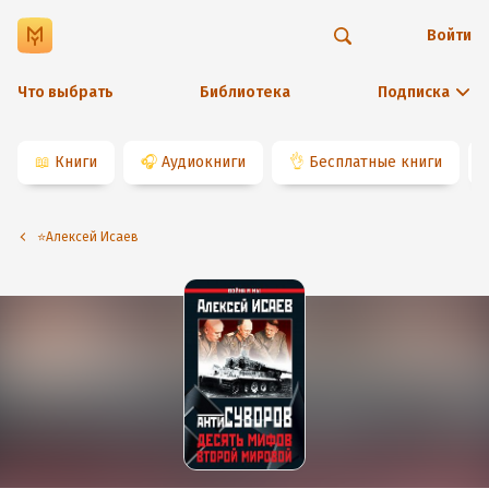
Войти
Что выбрать
Библиотека
Подписка
📖
Книги
🎧
Аудиокниги
👌
Бесплатные книги
⭐️Алексей Исаев