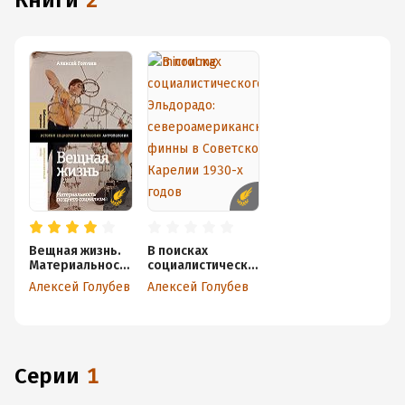
книги
2
Вещная жизнь.
В поисках
Материальность
социалистическо
позднего
го Эльдорадо:
Алексей Голубев
Алексей Голубев
социализма
североамерикан
ские финны в
Советской
Карелии 1930-х
годов
Серии
1