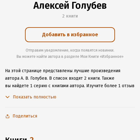
Алексей Голубев
2 книги
Добавить в избранное
Отправим уведомление, когда появятся новинки.
Вы можете найти автора в разделе Мои Книги «Избранное»
На этой странице представлены лучшие произведения
автора А. В. Голубев.
В список входят 2 книги.
Также
вы найдете 1 серию с книгами автора.
Изучите более 1 отзыв
о творчестве автора и начните читать или слушать книги А. В.
Показать полностью
Голубев онлайн прямо на сайте, установите наше удобное
приложение для iOS или Android, чтобы не расставаться
с любимыми произведениями даже без подключения
Поделиться
к интернету.