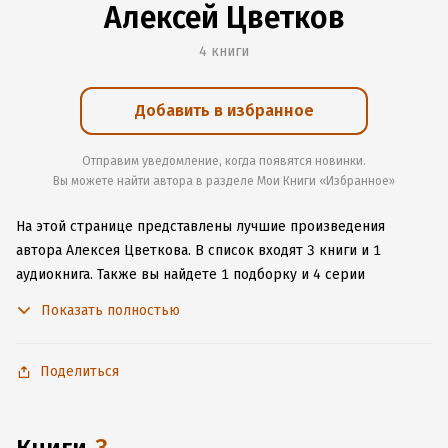
Алексей Цветков
4 книги
Добавить в избранное
Отправим уведомление, когда появятся новинки.
Вы можете найти автора в разделе Мои Книги «Избранное»
На этой странице представлены лучшие произведения
автора Алексея Цветкова.
В список входят 3 книги и 1
аудиокнига.
Также вы найдете 1 подборку и 4 серии
с книгами автора.
Начните читать или слушать книги Алексея
Показать полностью
Цветкова онлайн прямо на сайте, установите наше удобное
приложение для iOS или Android, чтобы не расставаться
с любимыми произведениями даже без подключения
Поделиться
к интернету.