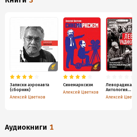
книги
3
Записки аэронавта
Синемарксизм
Леворадикалы
(сборник)
Антология
Алексей Цветков
ультралевой
Алексей Цветков
Ал
мысли XX века
аудиокниги
1