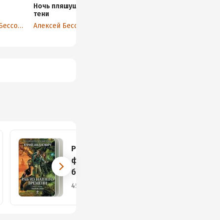
Ночь пляшущей
Маска власти
Заложники
тени
Волка
Алексей Бессонов
Алексей Бессонов
Алексей Бессонов
Алексей Бессонов
Русский
фантастический
боевик
45 книг