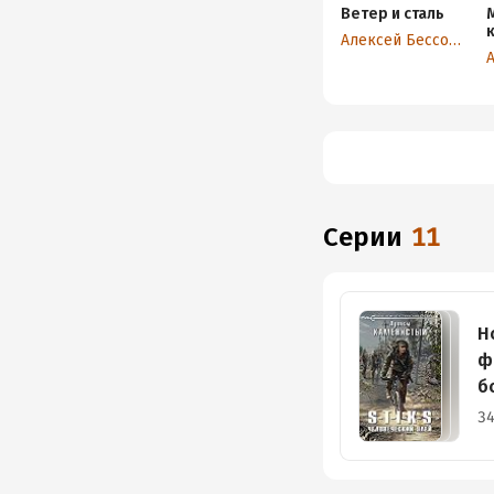
Ветер и сталь
Алексей Бессонов
Серии
11
Н
ф
б
34