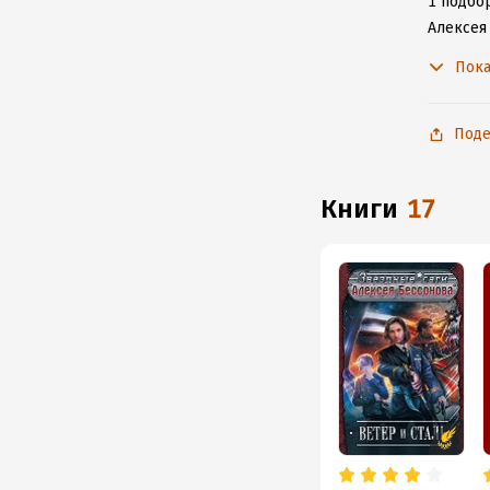
1 подбор
Алексея
с любим
Пока
Поде
книги
17