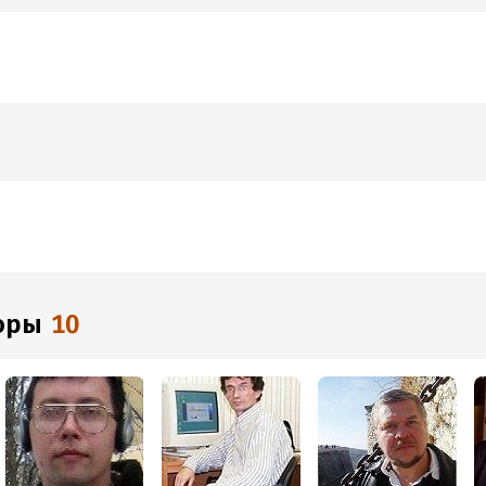
торы
10