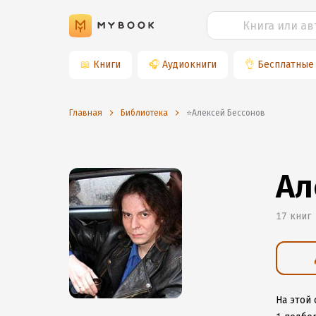
📖
Книги
🎧
Аудиокниги
👌
Бесплатные
Главная
Библиотека
⭐️Алексей Бессонов
Ал
17 книг
На этой