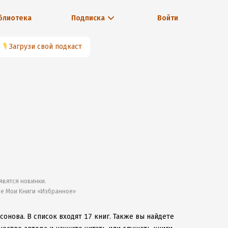
блиотека
Подписка
Войти
🎙
Загрузи свой подкаст
явятся новинки.
ле Мои Книги «Избранное»
ссонова.
В список входят 17 книг.
Также вы найдете