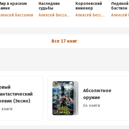
Мир в красном
Наследник
Королевский
Ледяной
камне
судьбы
инженер
бастион
Алексей Бессонов
Алексей Бессонов
Алексей Бессонов
Все 17 книг
овый
Абсолютное
антастический
оружие
оевик (Эксмо)
64 книги
 книги