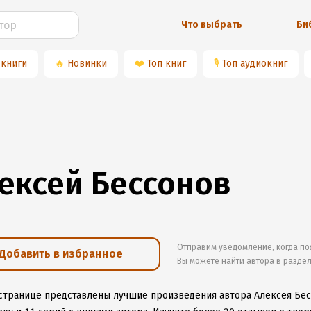
Что выбрать
Би
 книги
🔥
Новинки
❤️
Топ книг
🎙
Топ аудиокниг
ексей Бессонов
Отправим уведомление, когда по
Добавить в избранное
Вы можете найти автора в разде
 странице представлены лучшие произведения автора Алексея Бе