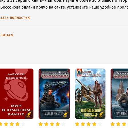
ку и 11 серий с книгами автора.
Изучите более 30 отзывов о твор
 Бессонова онлайн прямо на сайте, установите наше удобное прило
ыми произведениями даже без подключения к интернету.
зать полностью
литься