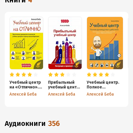
книги
4
Учебный центр
Прибыльный
Учебный центр.
Nа
на «Отлично».
учебный центр.
Полное
ру
Руководство по
Инструкция к
руководство к
уч
Алексей Беба
Алексей Беба
Алексей Беба
Юл
развитию
применению
действию
учебного
центра от идеи
до
масштабирован
ия
аудиокниги
356