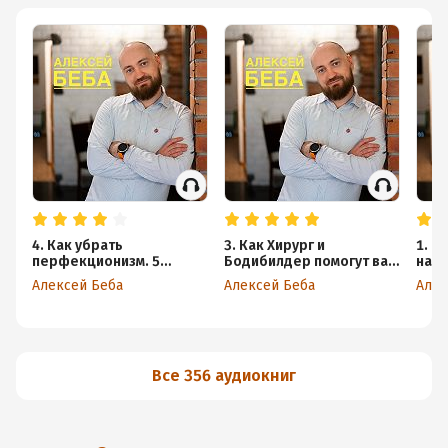
4. Как убрать
3. Как Хирург и
1. К
перфекционизм. 5
Бодибилдер помогут вам
нач
этапов запуска нового.
стать Мастером своего
Алексей Беба
Алексей Беба
Алек
дела: уроки
профессионального
подхода
Все 356 аудиокниг