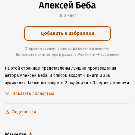
Алексей Беба
360 книг
Добавить в избранное
Отправим уведомление, когда появятся новинки.
Вы можете найти автора в разделе Мои Книги «Избранное»
На этой странице представлены лучшие произведения
автора Алексей Беба.
В список входят 4 книги и 356
аудиокниг.
Также вы найдете 2 подборки и 3 серии с книгами
автора.
Изучите более 6 отзывов о творчестве автора
Показать полностью
и начните читать или слушать книги Алексей Беба онлайн
прямо на сайте, установите наше удобное приложение для
iOS или Android, чтобы не расставаться с любимыми
Поделиться
произведениями даже без подключения к интернету.