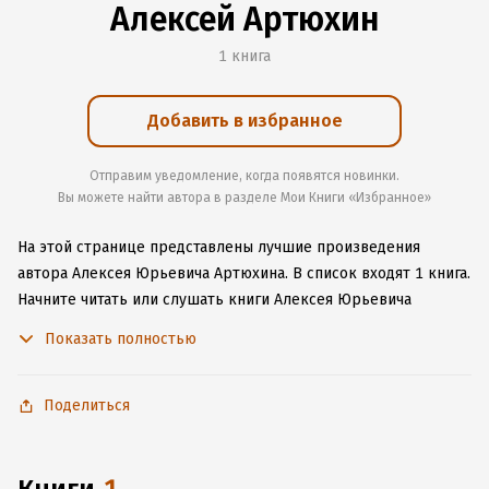
Алексей Артюхин
1 книга
Добавить в избранное
Отправим уведомление, когда появятся новинки.
Вы можете найти автора в разделе Мои Книги «Избранное»
На этой странице представлены лучшие произведения
автора Алексея Юрьевича Артюхина.
В список входят 1 книга.
Начните читать или слушать книги Алексея Юрьевича
Артюхина онлайн прямо на сайте, установите наше удобное
Показать полностью
приложение для iOS или Android, чтобы не расставаться
с любимыми произведениями даже без подключения
к интернету.
Поделиться