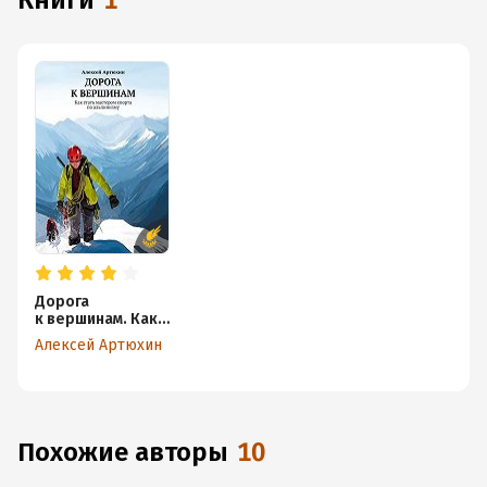
книги
1
Дорога
к вершинам. Как
стать мастером
Алексей Артюхин
спорта
по альпинизму
Похожие авторы
10