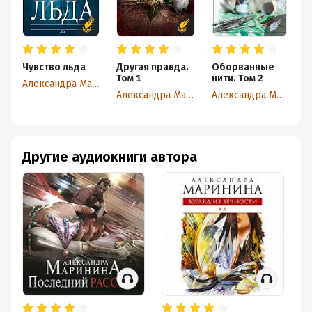
Чувство льда
Другая правда.
Оборванные
У
Том 1
нити. Том 2
Александра Маринина
Александра Маринина
Александра Маринина
Другие аудиокниги автора