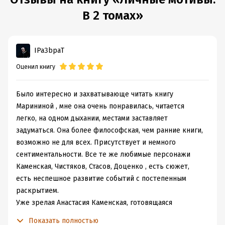
Год издания:
2011
В 2 томах»
ISBN (EAN):
9785699468775
Время на чтение:
11
ч.
IPa3bpaT
Оценил книгу
Было интересно и захватывающе читать книгу
Марининой , мне она очень понравилась, читается
легко, на одном дыхании, местами заставляет
задуматься. Она более философская, чем ранние книги,
возможно не для всех. Присутствует и немного
сентиментальности. Все те же любимые персонажи
Каменская, Чистяков, Стасов, Доценко , есть сюжет,
есть неспешное развитие событий с постепенным
раскрытием.
Уже зрелая Анастасия Каменская, готовящаяся
отметить свое 50- летие. На фоне расследования
Показать полностью