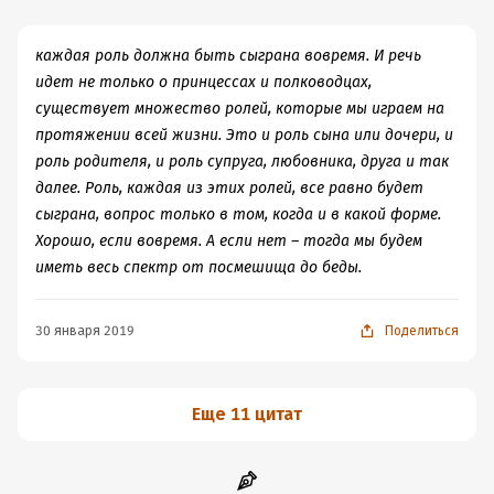
слух, подвижность суставов, постепенно отнимает
Казалось бы, после романа есть о чем подумать. Но
разум. Она дала нам все для того, чтобы мы могли
осталось какая-то неудовлетворенность от
наслаждаться жизнью и быть счастливыми, а мы
каждая роль должна быть сыграна вовремя. И речь
рассказанной истории, именно от самого рассказа.
этого не делаем, придумывая тысячи объяснений,
идет не только о принцессах и полководцах,
почему мы не можем, почему у нас не получается.
существует множество ролей, которые мы играем на
протяжении всей жизни. Это и роль сына или дочери, и
роль родителя, и роль супруга, любовника, друга и так
далее. Роль, каждая из этих ролей, все равно будет
сыграна, вопрос только в том, когда и в какой форме.
Хорошо, если вовремя. А если нет – тогда мы будем
иметь весь спектр от посмешища до беды.
30 января 2019
Поделиться
Еще 11 цитат