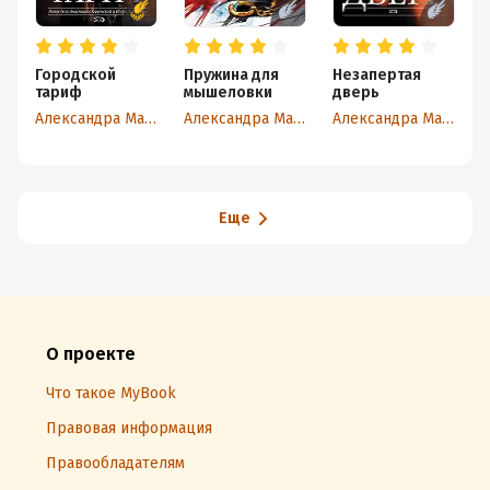
Городской
Пружина для
Незапертая
С
тариф
мышеловки
дверь
и
2
Александра Маринина
Александра Маринина
Александра Маринина
Еще
О проекте
Что такое MyBook
Правовая информация
Правообладателям