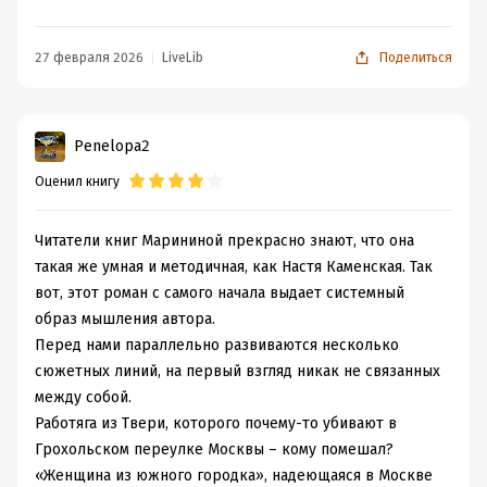
проходят красной строкой размышления Насти о
ценности брака и осознания необходимости дорожить
тем человеком, с которым прожила большую часть
27 февраля 2026
LiveLib
Поделиться
жизни. Честно говоря, именно эти размышления
понравились в книге больше всего. Сама детективная
история закручена так, что сам читатель до последнего
Penelopa2
не может даже предположить, кто организатор
Оценил книгу
убийства известного старого врача.
P.S. Детектив объёмный, но легко читается и каждый
персонаж оживает. Истории персонажей очень
Читатели книг Марининой прекрасно знают, что она
увлекают. Через всю книгу проходит философия
такая же умная и методичная, как Настя Каменская. Так
наслаждения жизнью. Расследование преступления
вот, этот роман с самого начала выдает системный
увлекательно и с неожиданным финалом.
образ мышления автора.
Перед нами параллельно развиваются несколько
сюжетных линий, на первый взгляд никак не связанных
между собой.
Работяга из Твери, которого почему-то убивают в
Грохольском переулке Москвы – кому помешал?
«Женщина из южного городка», надеющаяся в Москве